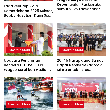
Keberhasilan Paskibraka
Laga Penutup Piala
Sumut 2025 Laksanakan
Kemerdekaan 2025 Sukses,
Tugas, Diharapkan Jadi
Bobby Nasution: Kami Siap
Duta Anti Narkoba di
Gelar Laga Internasional
Daerah
Berikutnya
Sumatera Utara
Sumatera Utara
20.145 Narapidana Sumut
Upacara Penurunan
Dapat Remisi, Sekdaprov
Bendera HUT ke-80 RI,
Minta Untuk Terus
Wagub Serahkan Hadiah
Berperilaku Baik
Desa dan Kelurahan
Terbaik
Sumatera Utara
Sumatera Utara