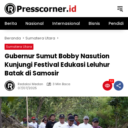
Langsung
ke
konten
Berita
Nasional
Internasional
Bisnis
Pendidik
Beranda
Sumatera Utara
Sumatera Utara
Gubernur Sumut Bobby Nasution
Kunjungi Festival Edukasi Leluhur
Batak di Samosir
53
Redaksi Medan
3 Min Baca
07/07/2025