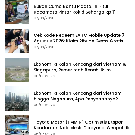
Bukan Cuma Bantu Pidato, Ini Fitur
Kacamata Pintar Rokid Seharga Rp 11
Jutaan
07/08/2026
Cek Kode Redeem EA FC Mobile Update 7
Agustus 2026: Klaim Ribuan Gems Gratis!
07/08/2026
Ekonomi RI Kalah Kencang dari Vietnam &
Singapura, Pemerintah Benahi Iklim
Investasi
06/08/2026
Ekonomi RI Kalah Kencang dari Vietnam
hingga Singapura, Apa Penyebabnya?
06/08/2026
Toyota Motor (TMMIN) Optimistis Ekspor
Kendaraan Naik Meski Dibayangi Geopolitik
06/08/2026