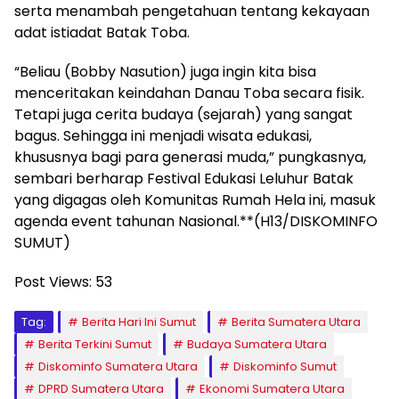
serta menambah pengetahuan tentang kekayaan
adat istiadat Batak Toba.
“Beliau (Bobby Nasution) juga ingin kita bisa
menceritakan keindahan Danau Toba secara fisik.
Tetapi juga cerita budaya (sejarah) yang sangat
bagus. Sehingga ini menjadi wisata edukasi,
khususnya bagi para generasi muda,” pungkasnya,
sembari berharap Festival Edukasi Leluhur Batak
yang digagas oleh Komunitas Rumah Hela ini, masuk
agenda event tahunan Nasional.**(H13/DISKOMINFO
SUMUT)
Post Views:
53
Tag:
Berita Hari Ini Sumut
Berita Sumatera Utara
Berita Terkini Sumut
Budaya Sumatera Utara
Diskominfo Sumatera Utara
Diskominfo Sumut
DPRD Sumatera Utara
Ekonomi Sumatera Utara