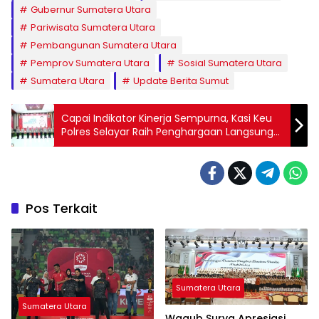
Gubernur Sumatera Utara
Pariwisata Sumatera Utara
Pembangunan Sumatera Utara
Pemprov Sumatera Utara
Sosial Sumatera Utara
Sumatera Utara
Update Berita Sumut
Capai Indikator Kinerja Sempurna, Kasi Keu
Polres Selayar Raih Penghargaan Langsung
dari Kapolri
Pos Terkait
Sumatera Utara
Sumatera Utara
Wagub Surya Apresiasi