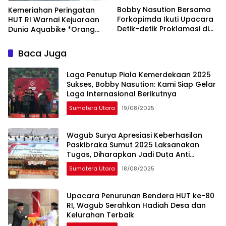
Bobby Nasution Bersama
Kemeriahan Peringatan
Forkopimda Ikuti Upacara
HUT RI Warnai Kejuaraan
Detik-detik Proklamasi di
Dunia Aquabike *Orang
Istana Negara MEDAN
Indonesia Pertama Juara
Dunia Pimpin Parade Lap
Baca Juga
Merah Putih
Laga Penutup Piala Kemerdekaan 2025
Sukses, Bobby Nasution: Kami Siap Gelar
Laga Internasional Berikutnya
Sumatera Utara
19/08/2025
Wagub Surya Apresiasi Keberhasilan
Paskibraka Sumut 2025 Laksanakan
Tugas, Diharapkan Jadi Duta Anti
Narkoba di Daerah
Sumatera Utara
18/08/2025
Upacara Penurunan Bendera HUT ke-80
RI, Wagub Serahkan Hadiah Desa dan
Kelurahan Terbaik