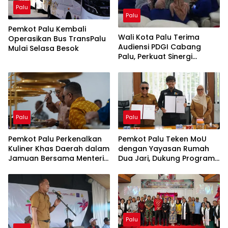
Palu
Palu
Pemkot Palu Kembali
Wali Kota Palu Terima
Operasikan Bus TransPalu
Audiensi PDGI Cabang
Mulai Selasa Besok
Palu, Perkuat Sinergi
Pelayanan Kesehatan Gigi
dan Mulut
Palu
Palu
Pemkot Palu Perkenalkan
Pemkot Palu Teken MoU
Kuliner Khas Daerah dalam
dengan Yayasan Rumah
Jamuan Bersama Menteri
Dua Jari, Dukung Program
Kebudayaan RI
Adik KITA
Palu