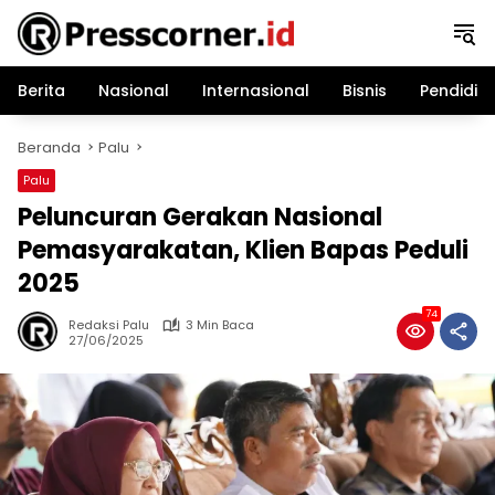
Langsung
ke
konten
Berita
Nasional
Internasional
Bisnis
Pendidik
Beranda
Palu
Palu
Peluncuran Gerakan Nasional
Pemasyarakatan, Klien Bapas Peduli
2025
74
Redaksi Palu
3 Min Baca
27/06/2025