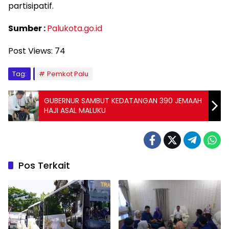
partisipatif.
Sumber :
Palukota.go.id
Post Views:
74
Tag:
Pemkot Palu
GUBERNUR SAMBUT KEDATANGAN 390 JEMAAH
HAJI ASAL MALUKU
Pos Terkait