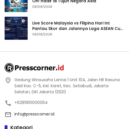
On! Hadir di Tujuh Negara Asia
08/08/2026
Live Score Malaysia vs Filipina Hari Ini:
Pantau Skor dan Jalannya Laga ASEAN Cup
2026
08/08/2026
Gedung Wirausaha Lantai 1 Unit 104, Jalan HR Rasuna
Said Kav. C-5, Kel. Karet, Kec. Setiabudi, Jakarta
Selatan, DKI Jakarta 12920
+6281910000064
info@presscorner.id
Kategori