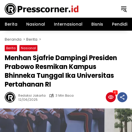
Langsung
ke
konten
Berita
Nasional
Internasional
Bisnis
Pendidik
Beranda
Berita
Berita
Nasional
Menhan Sjafrie Dampingi Presiden
Prabowo Resmikan Kampus
Bhinneka Tunggal Ika Universitas
Pertahanan RI
82
Redaksi Jakarta
3 Min Baca
12/06/2025