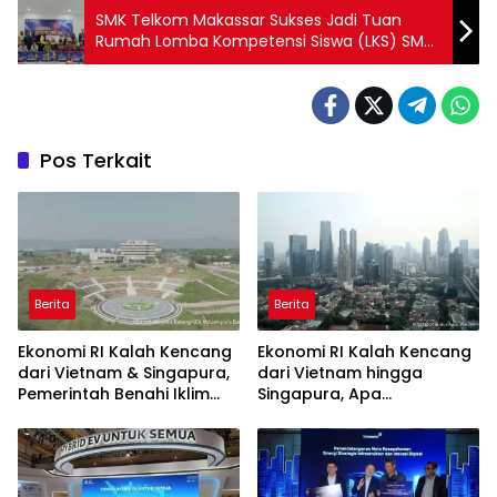
SMK Telkom Makassar Sukses Jadi Tuan
Rumah Lomba Kompetensi Siswa (LKS) SMK
Sulawesi Selatan 2025
Pos Terkait
Berita
Berita
Ekonomi RI Kalah Kencang
Ekonomi RI Kalah Kencang
dari Vietnam & Singapura,
dari Vietnam hingga
Pemerintah Benahi Iklim
Singapura, Apa
Investasi
Penyebabnya?