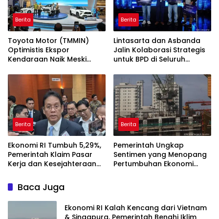
Berita
Berita
Toyota Motor (TMMIN)
Lintasarta dan Asbanda
Optimistis Ekspor
Jalin Kolaborasi Strategis
Kendaraan Naik Meski
untuk BPD di Seluruh
Dibayangi Geopolitik
Indonesia
Berita
Berita
Ekonomi RI Tumbuh 5,29%,
Pemerintah Ungkap
Pemerintah Klaim Pasar
Sentimen yang Menopang
Kerja dan Kesejahteraan
Pertumbuhan Ekonomi
Membaik
Kuartal II-2026
Baca Juga
Ekonomi RI Kalah Kencang dari Vietnam
& Singapura, Pemerintah Benahi Iklim