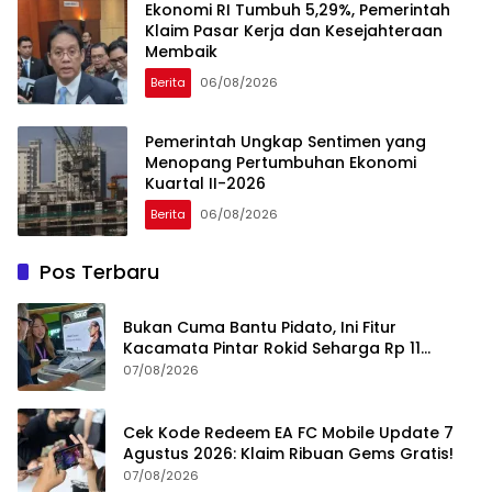
Ekonomi RI Tumbuh 5,29%, Pemerintah
Klaim Pasar Kerja dan Kesejahteraan
Membaik
Berita
06/08/2026
Pemerintah Ungkap Sentimen yang
Menopang Pertumbuhan Ekonomi
Kuartal II-2026
Berita
06/08/2026
Pos Terbaru
Bukan Cuma Bantu Pidato, Ini Fitur
Kacamata Pintar Rokid Seharga Rp 11
Jutaan
07/08/2026
Cek Kode Redeem EA FC Mobile Update 7
Agustus 2026: Klaim Ribuan Gems Gratis!
07/08/2026