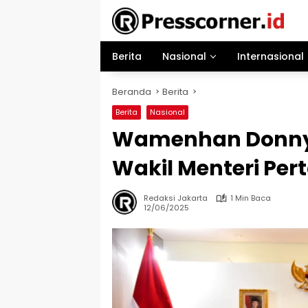
Langsung
ke
konten
Berita
Nasional
Internasional
Beranda
Berita
Berita
Nasional
Wamenhan Donny
Wakil Menteri Pe
Redaksi Jakarta
1 Min Baca
12/06/2025