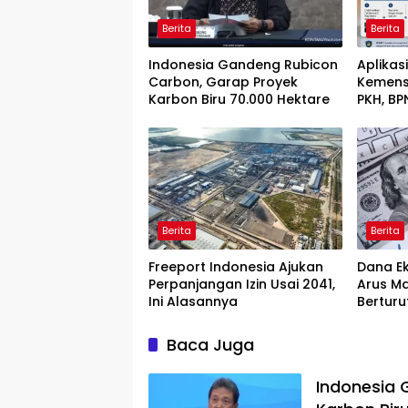
Berita
Berita
Indonesia Gandeng Rubicon
Aplikas
Carbon, Garap Proyek
Kemens
Karbon Biru 70.000 Hektare
PKH, BP
HP
Berita
Berita
Freeport Indonesia Ajukan
Dana Ek
Perpanjangan Izin Usai 2041,
Arus Ma
Ini Alasannya
Berturu
Baca Juga
Indonesia 