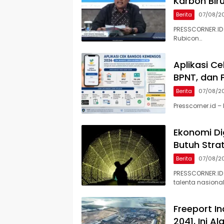
Karbon Bir
Berita
07/08/2
PRESSCORNER.ID 
Rubicon…
Aplikasi C
BPNT, dan 
Berita
07/08/2
Presscorner.id 
Ekonomi Dig
Butuh Stra
Berita
07/08/2
PRESSCORNER.ID
talenta nasiona
Freeport I
2041, Ini A