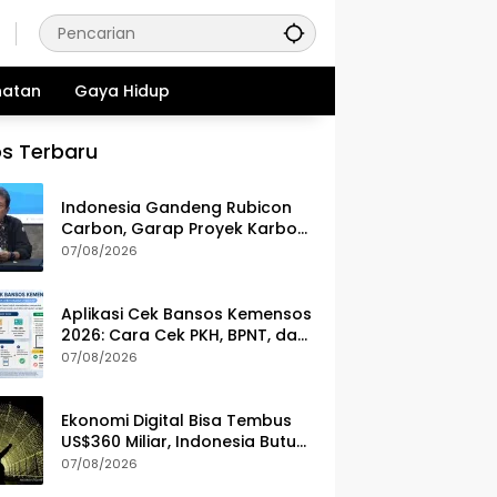
hatan
Gaya Hidup
s Terbaru
Indonesia Gandeng Rubicon
Carbon, Garap Proyek Karbon
Biru 70.000 Hektare
07/08/2026
Aplikasi Cek Bansos Kemensos
2026: Cara Cek PKH, BPNT, dan
PBI-JKN Lewat HP
07/08/2026
Ekonomi Digital Bisa Tembus
US$360 Miliar, Indonesia Butuh
Strategi Talenta Nasional
07/08/2026