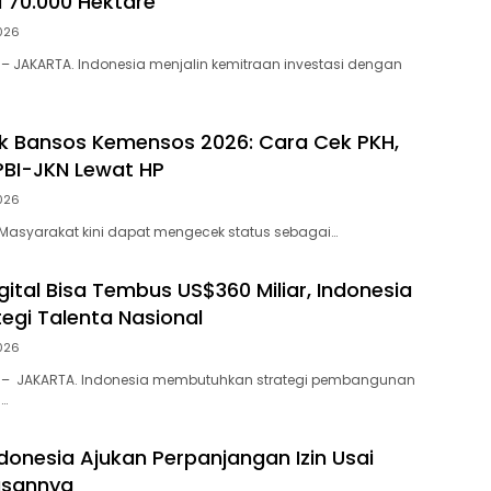
u 70.000 Hektare
026
– JAKARTA. Indonesia menjalin kemitraan investasi dengan
ek Bansos Kemensos 2026: Cara Cek PKH,
PBI-JKN Lewat HP
026
– Masyarakat kini dapat mengecek status sebagai…
ital Bisa Tembus US$360 Miliar, Indonesia
tegi Talenta Nasional
026
 – JAKARTA. Indonesia membutuhkan strategi pembangunan
l…
ndonesia Ajukan Perpanjangan Izin Usai
lasannya