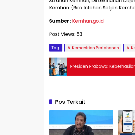
Strahan Kemhan, Dirtekindhan Ditj
Kemhan. (Biro Infohan Setjen Kemh
Sumber :
Kemhan.go.id
Post Views:
53
Tag:
Kementrian Pertahanan
K
Presiden Prabowo: Keberhasila
Pos Terkait