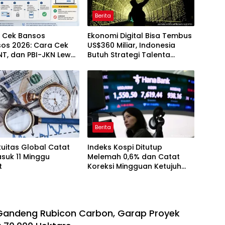
Berita
i Cek Bansos
Ekonomi Digital Bisa Tembus
os 2026: Cara Cek
US$360 Miliar, Indonesia
NT, dan PBI-JKN Lewat
Butuh Strategi Talenta
Nasional
Berita
uitas Global Catat
Indeks Kospi Ditutup
suk 11 Minggu
Melemah 0,6% dan Catat
t
Koreksi Mingguan Ketujuh
Berturut-turut
Gandeng Rubicon Carbon, Garap Proyek