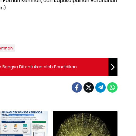
en Pothan Kemhan, dan Kapusalpalhan Baranahan
an)
emhan
n Bangsa Ditentukan oleh Pendidikan