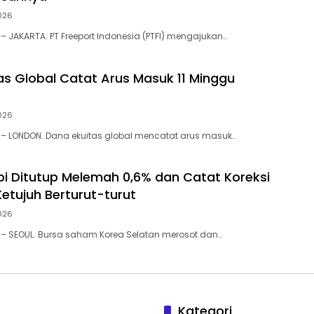
026
– JAKARTA. PT Freeport Indonesia (PTFI) mengajukan…
as Global Catat Arus Masuk 11 Minggu
026
 – LONDON. Dana ekuitas global mencatat arus masuk…
pi Ditutup Melemah 0,6% dan Catat Koreksi
etujuh Berturut-turut
026
 – SEOUL. Bursa saham Korea Selatan merosot dan…
Kategori