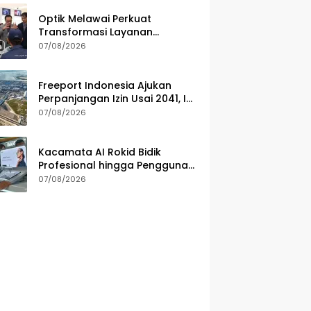
Optik Melawai Perkuat
Transformasi Layanan
Kesehatan Mata
07/08/2026
Freeport Indonesia Ajukan
Perpanjangan Izin Usai 2041, Ini
Alasannya
07/08/2026
Kacamata AI Rokid Bidik
Profesional hingga Pengguna
Lifestyle
07/08/2026