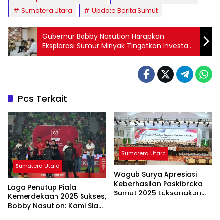
Sumatera Utara
Update Berita Sumut
Gubernur Bobby Nasution Harapkan
Eksplorasi Sumur Minyak Tingatkan Investasi
di Sumut
Pos Terkait
Sumatera Utara
Sumatera Utara
Wagub Surya Apresiasi
Keberhasilan Paskibraka
Laga Penutup Piala
Sumut 2025 Laksanakan
Kemerdekaan 2025 Sukses,
Tugas, Diharapkan Jadi
Bobby Nasution: Kami Siap
Duta Anti Narkoba di
Gelar Laga Internasional