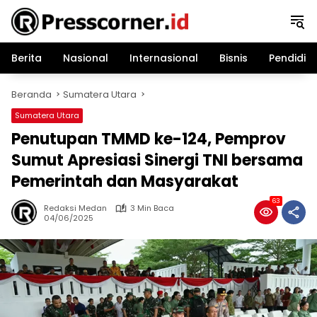
Langsung
ke
konten
Berita
Nasional
Internasional
Bisnis
Pendidik
Beranda
Sumatera Utara
Sumatera Utara
Penutupan TMMD ke-124, Pemprov
Sumut Apresiasi Sinergi TNI bersama
Pemerintah dan Masyarakat
63
Redaksi Medan
3 Min Baca
04/06/2025