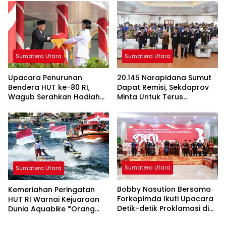
Daerah
Berikutnya
Sumatera Utara
Sumatera Utara
20.145 Narapidana Sumut
Upacara Penurunan
Dapat Remisi, Sekdaprov
Bendera HUT ke-80 RI,
Minta Untuk Terus
Wagub Serahkan Hadiah
Berperilaku Baik
Desa dan Kelurahan
Terbaik
Sumatera Utara
Sumatera Utara
Bobby Nasution Bersama
Kemeriahan Peringatan
Forkopimda Ikuti Upacara
HUT RI Warnai Kejuaraan
Detik-detik Proklamasi di
Dunia Aquabike *Orang
Istana Negara MEDAN
Indonesia Pertama Juara