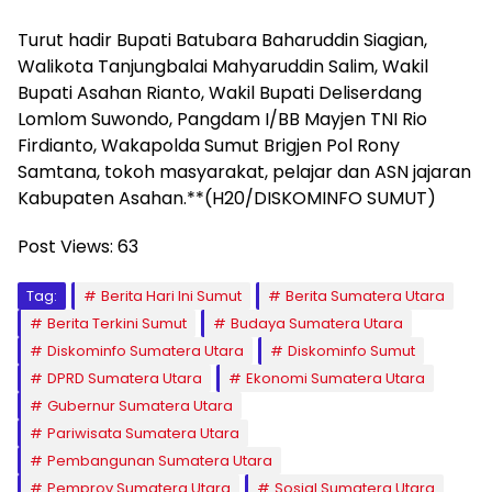
Turut hadir Bupati Batubara Baharuddin Siagian,
Walikota Tanjungbalai Mahyaruddin Salim, Wakil
Bupati Asahan Rianto, Wakil Bupati Deliserdang
Lomlom Suwondo, Pangdam I/BB Mayjen TNI Rio
Firdianto, Wakapolda Sumut Brigjen Pol Rony
Samtana, tokoh masyarakat, pelajar dan ASN jajaran
Kabupaten Asahan.**(H20/DISKOMINFO SUMUT)
Post Views:
63
Tag:
Berita Hari Ini Sumut
Berita Sumatera Utara
Berita Terkini Sumut
Budaya Sumatera Utara
Diskominfo Sumatera Utara
Diskominfo Sumut
DPRD Sumatera Utara
Ekonomi Sumatera Utara
Gubernur Sumatera Utara
Pariwisata Sumatera Utara
Pembangunan Sumatera Utara
Pemprov Sumatera Utara
Sosial Sumatera Utara