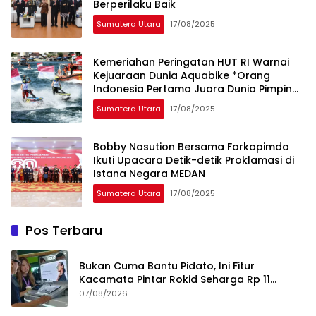
Berperilaku Baik
Sumatera Utara
17/08/2025
Kemeriahan Peringatan HUT RI Warnai
Kejuaraan Dunia Aquabike *Orang
Indonesia Pertama Juara Dunia Pimpin
Parade Lap Merah Putih
Sumatera Utara
17/08/2025
Bobby Nasution Bersama Forkopimda
Ikuti Upacara Detik-detik Proklamasi di
Istana Negara MEDAN
Sumatera Utara
17/08/2025
Pos Terbaru
Bukan Cuma Bantu Pidato, Ini Fitur
Kacamata Pintar Rokid Seharga Rp 11
Jutaan
07/08/2026