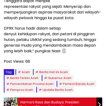
Tenggara dapat menjadi
representasi rakyat yang sejati. Menyerap dan
memperjuangkan aspirasi masyarakat dari wilayah-
wilayah pelosok hingga ke pusat kota.
DPRK harus hadir dalam setiap
denyut kehidupan rakyat, dari petani di pinggiran
hutan, pelaku UMKM yang sedang tumbuh, hingga
generasi muda yang mendambakan masa depan
yang lebih baik,” pungkas Nasir. []
Post Views:
68
Tag:
Aceh
Berita Hari Ini Aceh
Berita Terkini Aceh
Gubernur Aceh
Pemerintahan Provinsi Aceh
Pemkot Banda Aceh
Pemprov Aceh
Update Berita Aceh
Harmoni Rasa dan Budaya: Presiden