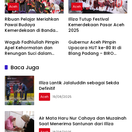
Aceh
Aceh
Ribuan Pelajar Meriahkan
Illiza Tutup Festival
Pawai Budaya
Kemerdekaan Pasar Aceh
Kemerdekaan di Banda
2025
Aceh
Wagub Fadhlullah Pimpin
Gubernur Aceh Pimpin
Apel Kehormatan dan
Upacara HUT ke-80 RI di
Renungan Suci dalam
Blang Padang – BIRO
Rangka HUT RI ke-80 –
ADMINISTRASI PIMPINAN
BIRO ADMINISTRASI
SETDA ACEH
Baca Juga
PIMPINAN SETDA ACEH
Illiza Lantik Jalaluddin sebagai Sekda
Definitif
Aceh
19/08/2025
Air Mata Haru Nur Cahaya dan Muzainah
Saat Menerima Santunan dari Illiza
Aceh
18/08/2025