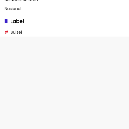
Nasional
Label
Sulsel
Sulawesi Selatan
Provinsi Sulawesi Selatan
Berita Hari Ini Sulawesi Selatan
Update Berita Sulawesi Selatan
Tentang
Indeks Berita
Sitemap
Kebijakan Privasi
Kebijakan Pengguna
Pedoman Media Siber