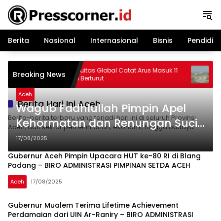
Langsung
ke
konten
Berita
Nasional
Internasional
Bisnis
Pendidik
gan
Dana Ekuitas Global Catat Arus Masuk 11
Ekono
Breaking News
Minggu Berturut
& Sing
Invest
Aceh
Berita Hari Ini Aceh
Wagub Fadhlullah Pimpin Apel
Berita-berita terbaru yang terjadi hari ini di seluruh Provinsi
Kehormatan dan Renungan Suci
Aceh, dari sektor pemerintahan, ekonomi, hingga budaya.
dalam Rangka HUT RI ke-80 –
17/08/2025
BIRO ADMINISTRASI PIMPINAN
Gubernur Aceh Pimpin Upacara HUT ke-80 RI di Blang
SETDA ACEH
Padang – BIRO ADMINISTRASI PIMPINAN SETDA ACEH
Aceh
17/08/2025
Gubernur Mualem Terima Lifetime Achievement
Perdamaian dari UIN Ar-Raniry – BIRO ADMINISTRASI