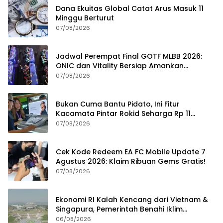
Dana Ekuitas Global Catat Arus Masuk 11
Minggu Berturut
07/08/2026
Jadwal Perempat Final GOTF MLBB 2026:
ONIC dan Vitality Bersiap Amankan
Semifinal
07/08/2026
Bukan Cuma Bantu Pidato, Ini Fitur
Kacamata Pintar Rokid Seharga Rp 11
Jutaan
07/08/2026
Cek Kode Redeem EA FC Mobile Update 7
Agustus 2026: Klaim Ribuan Gems Gratis!
07/08/2026
Ekonomi RI Kalah Kencang dari Vietnam &
Singapura, Pemerintah Benahi Iklim
Investasi
06/08/2026