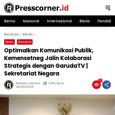
Langsung
ke
konten
Berita
Nasional
Internasional
Bisnis
Pendidik
Beranda
Berita
Berita
Nasional
Optimalkan Komunikasi Publik,
Kemensetneg Jalin Kolaborasi
Strategis dengan GarudaTV |
Sekretariat Negara
72
Redaksi Jakarta
3 Min Baca
08/05/2025