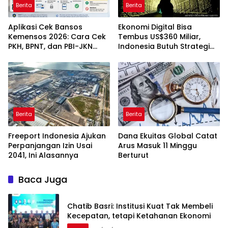
Berita
Berita
Aplikasi Cek Bansos
Ekonomi Digital Bisa
Kemensos 2026: Cara Cek
Tembus US$360 Miliar,
PKH, BPNT, dan PBI-JKN
Indonesia Butuh Strategi
Lewat HP
Talenta Nasional
Berita
Berita
Freeport Indonesia Ajukan
Dana Ekuitas Global Catat
Perpanjangan Izin Usai
Arus Masuk 11 Minggu
2041, Ini Alasannya
Berturut
Baca Juga
Chatib Basri: Institusi Kuat Tak Membeli
Kecepatan, tetapi Ketahanan Ekonomi