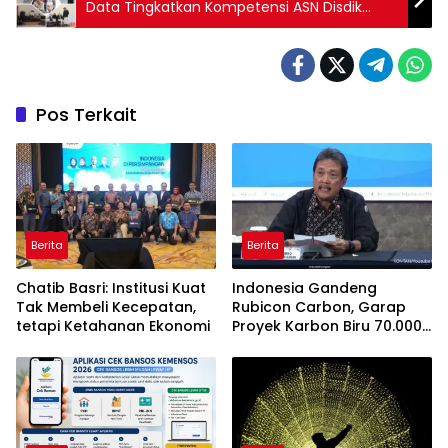
Data Tingkatkan Kompetensi ASN Disdik
Sulsel
Pos Terkait
Berita
Berita
Chatib Basri: Institusi Kuat
Indonesia Gandeng
Tak Membeli Kecepatan,
Rubicon Carbon, Garap
tetapi Ketahanan Ekonomi
Proyek Karbon Biru 70.000
Hektare