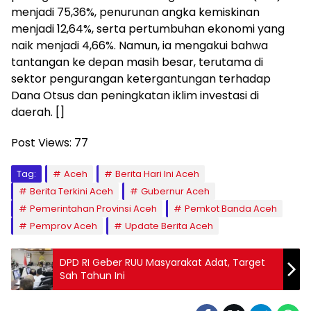
menjadi 75,36%, penurunan angka kemiskinan
menjadi 12,64%, serta pertumbuhan ekonomi yang
naik menjadi 4,66%. Namun, ia mengakui bahwa
tantangan ke depan masih besar, terutama di
sektor pengurangan ketergantungan terhadap
Dana Otsus dan peningkatan iklim investasi di
daerah. []
Post Views:
77
Tag:
Aceh
Berita Hari Ini Aceh
Berita Terkini Aceh
Gubernur Aceh
Pemerintahan Provinsi Aceh
Pemkot Banda Aceh
Pemprov Aceh
Update Berita Aceh
DPD RI Geber RUU Masyarakat Adat, Target
Sah Tahun Ini