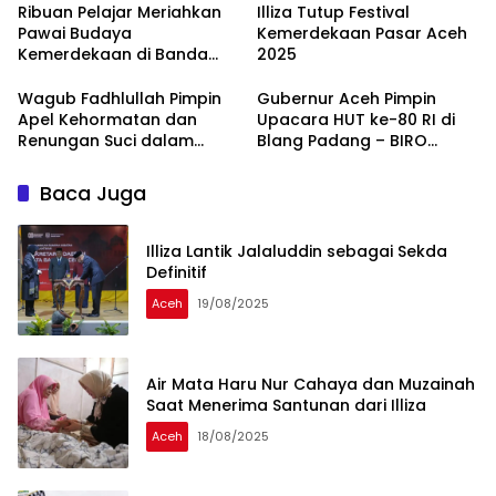
Ribuan Pelajar Meriahkan
Illiza Tutup Festival
Pawai Budaya
Kemerdekaan Pasar Aceh
Kemerdekaan di Banda
2025
Aceh
Wagub Fadhlullah Pimpin
Gubernur Aceh Pimpin
Apel Kehormatan dan
Upacara HUT ke-80 RI di
Renungan Suci dalam
Blang Padang – BIRO
Rangka HUT RI ke-80 –
ADMINISTRASI PIMPINAN
BIRO ADMINISTRASI
SETDA ACEH
Baca Juga
PIMPINAN SETDA ACEH
Illiza Lantik Jalaluddin sebagai Sekda
Definitif
Aceh
19/08/2025
Air Mata Haru Nur Cahaya dan Muzainah
Saat Menerima Santunan dari Illiza
Aceh
18/08/2025