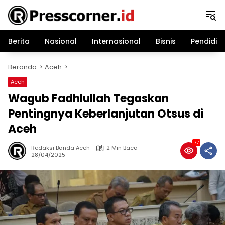
Langsung
ke
konten
Berita
Nasional
Internasional
Bisnis
Pendidik
Beranda
Aceh
Aceh
Wagub Fadhlullah Tegaskan
Pentingnya Keberlanjutan Otsus di
Aceh
77
Redaksi Banda Aceh
2 Min Baca
28/04/2025