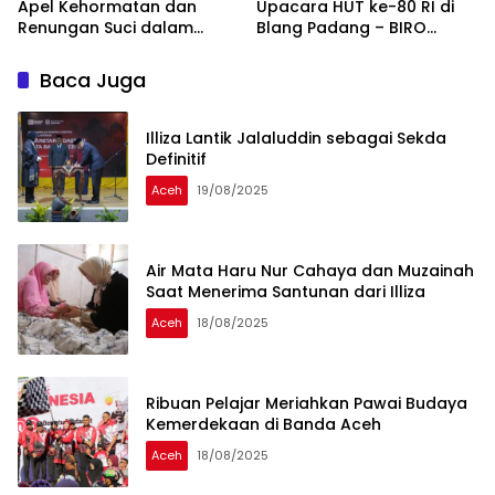
Apel Kehormatan dan
Upacara HUT ke-80 RI di
Renungan Suci dalam
Blang Padang – BIRO
Rangka HUT RI ke-80 –
ADMINISTRASI PIMPINAN
BIRO ADMINISTRASI
SETDA ACEH
Baca Juga
PIMPINAN SETDA ACEH
Illiza Lantik Jalaluddin sebagai Sekda
Definitif
Aceh
19/08/2025
Air Mata Haru Nur Cahaya dan Muzainah
Saat Menerima Santunan dari Illiza
Aceh
18/08/2025
Ribuan Pelajar Meriahkan Pawai Budaya
Kemerdekaan di Banda Aceh
Aceh
18/08/2025