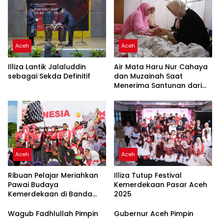
Aceh
Aceh
Air Mata Haru Nur Cahaya
Illiza Lantik Jalaluddin
dan Muzainah Saat
sebagai Sekda Definitif
Menerima Santunan dari
Illiza
Aceh
Aceh
Ribuan Pelajar Meriahkan
Illiza Tutup Festival
Pawai Budaya
Kemerdekaan Pasar Aceh
Kemerdekaan di Banda
2025
Aceh
Wagub Fadhlullah Pimpin
Gubernur Aceh Pimpin