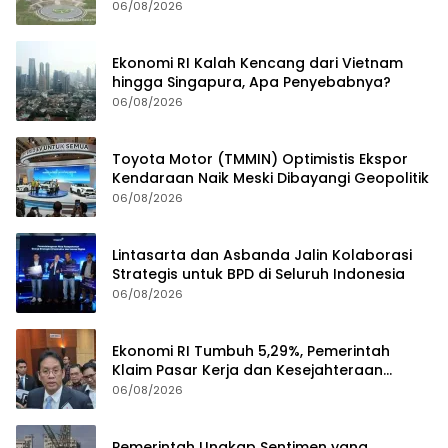
Investasi
06/08/2026
Ekonomi RI Kalah Kencang dari Vietnam
hingga Singapura, Apa Penyebabnya?
06/08/2026
Toyota Motor (TMMIN) Optimistis Ekspor
Kendaraan Naik Meski Dibayangi Geopolitik
06/08/2026
Lintasarta dan Asbanda Jalin Kolaborasi
Strategis untuk BPD di Seluruh Indonesia
06/08/2026
Ekonomi RI Tumbuh 5,29%, Pemerintah
Klaim Pasar Kerja dan Kesejahteraan
Membaik
06/08/2026
Pemerintah Ungkap Sentimen yang