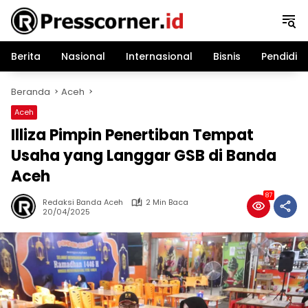
Langsung
ke
konten
Berita
Nasional
Internasional
Bisnis
Pendidik
Beranda
Aceh
Aceh
Illiza Pimpin Penertiban Tempat
Usaha yang Langgar GSB di Banda
Aceh
87
Redaksi Banda Aceh
2 Min Baca
20/04/2025