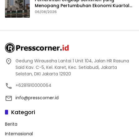
Menopang Pertumbuhan Ekonomi Kuartal
II-2026
06/08/2026
Gedung Wirausaha Lantai 1 Unit 104, Jalan HR Rasuna
Said Kav. C-5, Kel. Karet, Kec. Setiabudi, Jakarta
Selatan, DKI Jakarta 12920
+6281910000064
info@presscorner.id
Kategori
Berita
Internasional