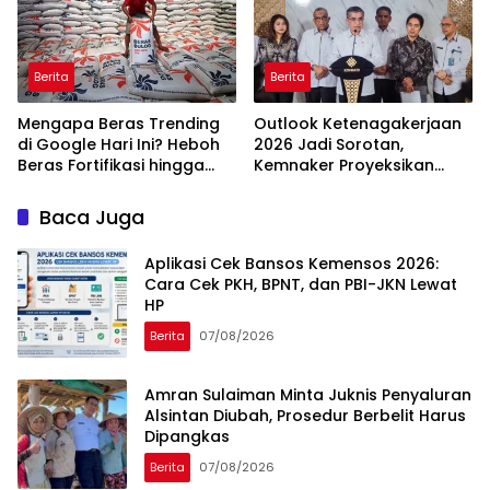
Berita
Berita
Mengapa Beras Trending
Outlook Ketenagakerjaan
di Google Hari Ini? Heboh
2026 Jadi Sorotan,
Beras Fortifikasi hingga
Kemnaker Proyeksikan
Sidak Bulog Jadi Sorotan
Jutaan Peluang Kerja Baru
Baca Juga
Aplikasi Cek Bansos Kemensos 2026:
Cara Cek PKH, BPNT, dan PBI-JKN Lewat
HP
Berita
07/08/2026
Amran Sulaiman Minta Juknis Penyaluran
Alsintan Diubah, Prosedur Berbelit Harus
Dipangkas
Berita
07/08/2026