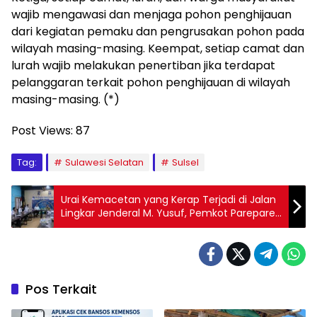
wajib mengawasi dan menjaga pohon penghijauan
dari kegiatan pemaku dan pengrusakan pohon pada
wilayah masing-masing. Keempat, setiap camat dan
lurah wajib melakukan penertiban jika terdapat
pelanggaran terkait pohon penghijauan di wilayah
masing-masing. (*)
Post Views:
87
Tag:
Sulawesi Selatan
Sulsel
Urai Kemacetan yang Kerap Terjadi di Jalan
Lingkar Jenderal M. Yusuf, Pemkot Parepare
Koordinasi ke Pemprov Sulsel
Pos Terkait