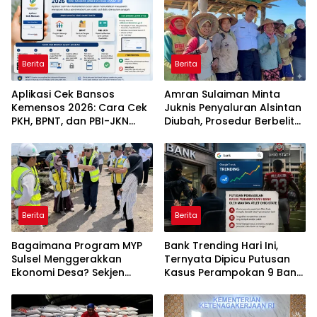
Berita
Berita
Aplikasi Cek Bansos
Amran Sulaiman Minta
Kemensos 2026: Cara Cek
Juknis Penyaluran Alsintan
PKH, BPNT, dan PBI-JKN
Diubah, Prosedur Berbelit
Lewat HP
Harus Dipangkas
Berita
Berita
Bagaimana Program MYP
Bank Trending Hari Ini,
Sulsel Menggerakkan
Ternyata Dipicu Putusan
Ekonomi Desa? Sekjen
Kasus Perampokan 9 Bank
APDESI Soroti Dampak
oleh Mantan Atlet Ohio
Infrastruktur
State