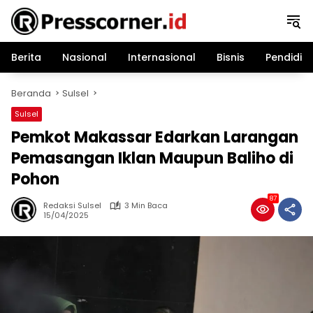
Langsung
ke
konten
Berita
Nasional
Internasional
Bisnis
Pendidik
Beranda
Sulsel
Sulsel
Pemkot Makassar Edarkan Larangan
Pemasangan Iklan Maupun Baliho di
Pohon
87
Redaksi Sulsel
3 Min Baca
15/04/2025