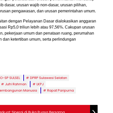
ib dasar, urusan wajib non-dasar, urusan pilihan,
urusan pengawasan, dan urusan pemerintahan umum.
aitan dengan Pelayanan Dasar dialokasikan anggaran
isasi Rp5,0 triliun lebih atau 97,56%. Cakupan urusan
atan, pekerjaan umum dan penataan ruang, perumahan
 dan ketertiban umum, serta perlindungan
O-SP SULSEL
DPRP Sulawesi Selatan
Jufri Rahman
LKPJ
Pembangunan Manusia
Rapat Paripurna
erkuat Sinergi di Buka Puasa Bersama