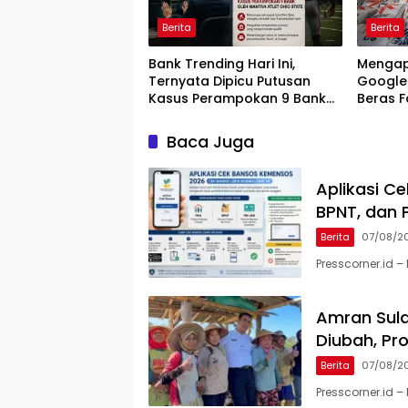
Berita
Berita
Bank Trending Hari Ini,
Mengap
Ternyata Dipicu Putusan
Google 
Kasus Perampokan 9 Bank
Beras F
oleh Mantan Atlet Ohio State
Sidak B
Baca Juga
Aplikasi C
BPNT, dan 
Berita
07/08/2
Presscorner.id 
Amran Sula
Diubah, Pr
Berita
07/08/2
Presscorner.id 