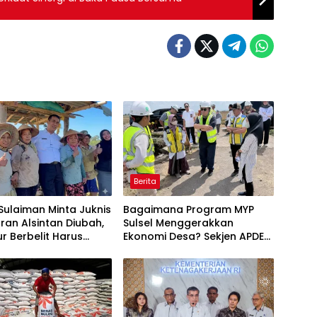
Berita
ulaiman Minta Juknis
Bagaimana Program MYP
ran Alsintan Diubah,
Sulsel Menggerakkan
r Berbelit Harus
Ekonomi Desa? Sekjen APDESI
kas
Soroti Dampak Infrastruktur