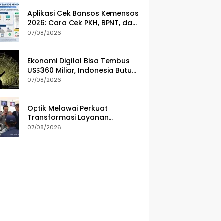
Aplikasi Cek Bansos Kemensos
2026: Cara Cek PKH, BPNT, dan
PBI-JKN Lewat HP
07/08/2026
Ekonomi Digital Bisa Tembus
US$360 Miliar, Indonesia Butuh
Strategi Talenta Nasional
07/08/2026
Optik Melawai Perkuat
Transformasi Layanan
Kesehatan Mata
07/08/2026