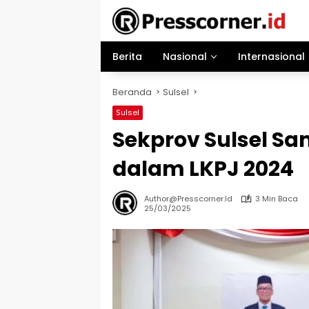
Langsung
ke
konten
Berita
Nasional
Internasional
Beranda
Sulsel
Sulsel
Sekprov Sulsel Sa
dalam LKPJ 2024
Author@presscorner.id
3 Min Baca
25/03/2025