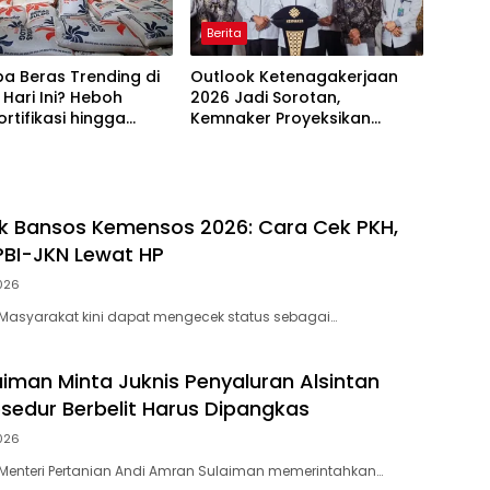
Berita
a Beras Trending di
Outlook Ketenagakerjaan
Hari Ini? Heboh
2026 Jadi Sorotan,
ortifikasi hingga
Kemnaker Proyeksikan
ulog Jadi Sorotan
Jutaan Peluang Kerja Baru
ek Bansos Kemensos 2026: Cara Cek PKH,
PBI-JKN Lewat HP
026
– Masyarakat kini dapat mengecek status sebagai…
iman Minta Juknis Penyaluran Alsintan
osedur Berbelit Harus Dipangkas
026
– Menteri Pertanian Andi Amran Sulaiman memerintahkan…