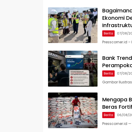
Bagaimana
Ekonomi De
Infrastrukt
Berita
07/08/2
Presscorner.id –
Bank Trendi
Perampokan
Berita
07/08/2
Gambar Ilustras
Mengapa Be
Beras Forti
Berita
06/08/2
Presscorner.id 