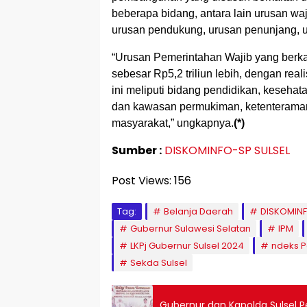
beberapa bidang, antara lain urusan waj
urusan pendukung, urusan penunjang, 
“Urusan Pemerintahan Wajib yang berk
sebesar Rp5,2 triliun lebih, dengan real
ini meliputi bidang pendidikan, keseh
dan kawasan permukiman, ketenteraman
masyarakat,” ungkapnya.
(*)
Sumber :
DISKOMINFO-SP SULSEL
Post Views:
156
Tag:
Belanja Daerah
DISKOMINF
Gubernur Sulawesi Selatan
IPM
LKPj Gubernur Sulsel 2024
ndeks 
Sekda Sulsel
Gubernur dan Kapolda Sulsel P