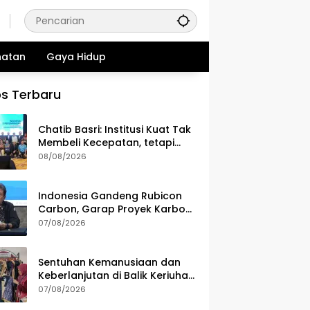
hatan
Gaya Hidup
s Terbaru
Chatib Basri: Institusi Kuat Tak
Membeli Kecepatan, tetapi
Ketahanan Ekonomi
08/08/2026
Indonesia Gandeng Rubicon
Carbon, Garap Proyek Karbon
Biru 70.000 Hektare
07/08/2026
Sentuhan Kemanusiaan dan
Keberlanjutan di Balik Keriuhan
Indonesia Fashion Week 2026
07/08/2026