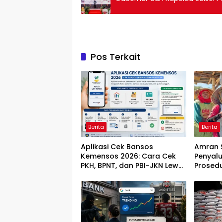
Pos Terkait
Berita
Berita
Aplikasi Cek Bansos
Amran S
Kemensos 2026: Cara Cek
Penyalu
PKH, BPNT, dan PBI-JKN Lewat
Prosedu
HP
Dipang