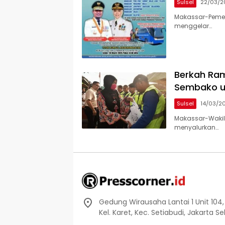
Sulsel
22/03/2
Makassar-Pemeri
menggelar…
Berkah Ram
Sembako u
Sulsel
14/03/2
Makassar-Wakil 
menyalurkan…
Gedung Wirausaha Lantai 1 Unit 104,
Kel. Karet, Kec. Setiabudi, Jakarta S