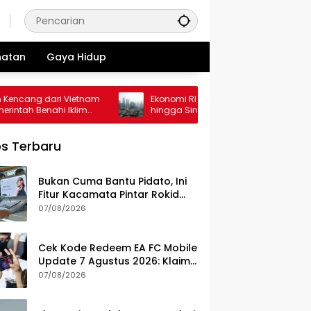
hatan
Gaya Hidup
ncang dari Vietnam
Ekonomi RI Kalah Kencang dari Vietnam
tah Benahi Iklim
hingga Singapura, Apa Penyebabnya?
s Terbaru
Bukan Cuma Bantu Pidato, Ini
Fitur Kacamata Pintar Rokid
Seharga Rp 11 Jutaan
07/08/2026
Cek Kode Redeem EA FC Mobile
Update 7 Agustus 2026: Klaim
Ribuan Gems Gratis!
07/08/2026