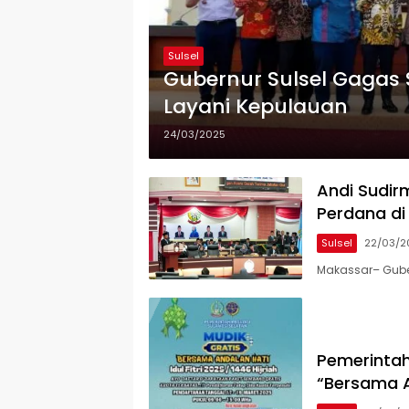
Sulsel
Gubernur Sulsel Gagas
Layani Kepulauan
24/03/2025
Andi Sudir
Perdana di
Sulsel
22/03/2
Makassar– Guber
Pemerintah
“Bersama An