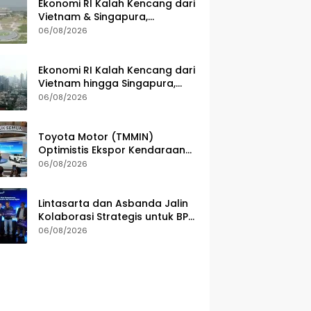
Ekonomi RI Kalah Kencang dari
Vietnam & Singapura,
Pemerintah Benahi Iklim
06/08/2026
Investasi
Ekonomi RI Kalah Kencang dari
Vietnam hingga Singapura,
Apa Penyebabnya?
06/08/2026
Toyota Motor (TMMIN)
Optimistis Ekspor Kendaraan
Naik Meski Dibayangi
06/08/2026
Geopolitik
Lintasarta dan Asbanda Jalin
Kolaborasi Strategis untuk BPD
di Seluruh Indonesia
06/08/2026