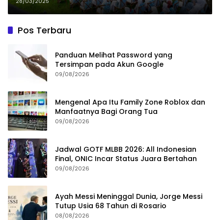
Komitmen Lindungi Anak dari
28/03/2025
Ancaman Digital
Pos Terbaru
Panduan Melihat Password yang
Tersimpan pada Akun Google
09/08/2026
Mengenal Apa Itu Family Zone Roblox dan
Manfaatnya Bagi Orang Tua
09/08/2026
Jadwal GOTF MLBB 2026: All Indonesian
Final, ONIC Incar Status Juara Bertahan
09/08/2026
Ayah Messi Meninggal Dunia, Jorge Messi
Tutup Usia 68 Tahun di Rosario
08/08/2026