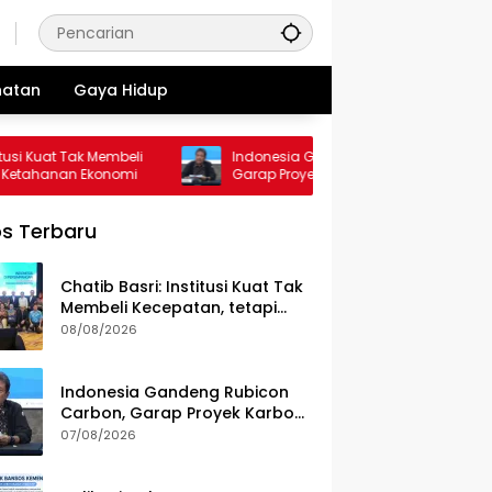
hatan
Gaya Hidup
i Kuat Tak Membeli
Indonesia Gandeng Rubicon Carbon,
tahanan Ekonomi
Garap Proyek Karbon Biru 70.000 Hektare
s Terbaru
Chatib Basri: Institusi Kuat Tak
Membeli Kecepatan, tetapi
Ketahanan Ekonomi
08/08/2026
Indonesia Gandeng Rubicon
Carbon, Garap Proyek Karbon
Biru 70.000 Hektare
07/08/2026