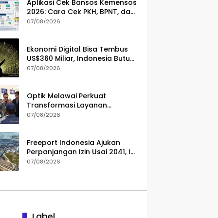
Aplikasi Cek Bansos Kemensos
2026: Cara Cek PKH, BPNT, dan
PBI-JKN Lewat HP
07/08/2026
Ekonomi Digital Bisa Tembus
US$360 Miliar, Indonesia Butuh
Strategi Talenta Nasional
07/08/2026
Optik Melawai Perkuat
Transformasi Layanan
Kesehatan Mata
07/08/2026
Freeport Indonesia Ajukan
Perpanjangan Izin Usai 2041, Ini
Alasannya
07/08/2026
Label