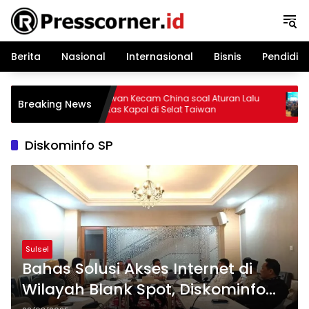
Langsung
ke
konten
Berita
Nasional
Internasional
Bisnis
Pendidik
Taiwan Kecam China soal Aturan Lalu
Ch
Breaking News
nflik
Lintas Kapal di Selat Taiwan
K
Diskominfo SP
Sulsel
Bahas Solusi Akses Internet di
Wilayah Blank Spot, Diskominfo