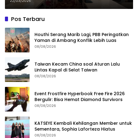
SP Sulsel Terima Kunjungan DPRD
22/03/2025
Wajo
Pos Terbaru
Houthi Serang Marib Lagi, PBB Peringatkan
Yaman di Ambang Konflik Lebih Luas
08/08/2026
Taiwan Kecam China soal Aturan Lalu
Lintas Kapal di Selat Taiwan
08/08/2026
Event Frostfire Hyperbook Free Fire 2026
Bergulir: Bisa Hemat Diamond Survivors
08/08/2026
KATSEYE Kembali Kehilangan Member untuk
Sementara, Sophia Laforteza Hiatus
08/08/2026