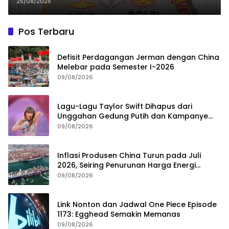
TNI-Polri di Selayar Tetap Solid
25/08/2025
Pos Terbaru
Defisit Perdagangan Jerman dengan China
Melebar pada Semester I-2026
09/08/2026
Lagu-Lagu Taylor Swift Dihapus dari
Unggahan Gedung Putih dan Kampanye
Trump
09/08/2026
Inflasi Produsen China Turun pada Juli
2026, Seiring Penurunan Harga Energi
Global
09/08/2026
Link Nonton dan Jadwal One Piece Episode
1173: Egghead Semakin Memanas
09/08/2026