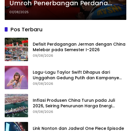
Umroh Penerbangan Perdana
Lion Air Aceh-Jeddah
01/08/2025
Pos Terbaru
Defisit Perdagangan Jerman dengan China
Melebar pada Semester I-2026
09/08/2026
Lagu-Lagu Taylor Swift Dihapus dari
Unggahan Gedung Putih dan Kampanye
Trump
09/08/2026
Inflasi Produsen China Turun pada Juli
2026, Seiring Penurunan Harga Energi
Global
09/08/2026
Link Nonton dan Jadwal One Piece Episode