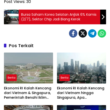
Post Views:
30
Bursa Saham Korea Selatan Anjlok 6% Kamis
(2/7), Sektor Chip Jadi Biang Kerok
Pos Terkait
Berita
Berita
Ekonomi RI Kalah Kencang
Ekonomi RI Kalah Kencang
dari Vietnam & Singapura,
dari Vietnam hingga
Pemerintah Benahi Iklim
Singapura, Apa
Investasi
Penyebabnya?