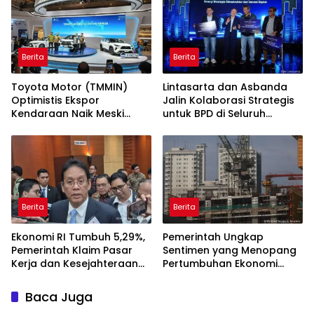
Berita
Berita
Toyota Motor (TMMIN)
Lintasarta dan Asbanda
Optimistis Ekspor
Jalin Kolaborasi Strategis
Kendaraan Naik Meski
untuk BPD di Seluruh
Dibayangi Geopolitik
Indonesia
Berita
Berita
Ekonomi RI Tumbuh 5,29%,
Pemerintah Ungkap
Pemerintah Klaim Pasar
Sentimen yang Menopang
Kerja dan Kesejahteraan
Pertumbuhan Ekonomi
Membaik
Kuartal II-2026
Baca Juga