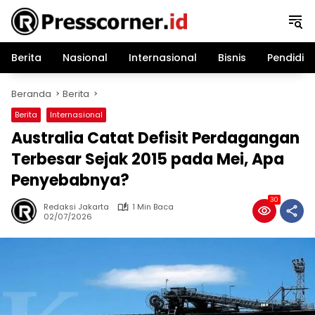
Langsung
ke
konten
Berita
Nasional
Internasional
Bisnis
Pendidik
Beranda
Berita
Berita
Internasional
Australia Catat Defisit Perdagangan
Terbesar Sejak 2015 pada Mei, Apa
Penyebabnya?
30
Redaksi Jakarta
1 Min Baca
02/07/2026