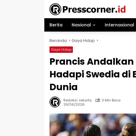
Langsung
ke
konten
Berita
Nasional
Internasional
Beranda
Gaya Hidup
Gaya Hidup
Prancis Andalkan
Hadapi Swedia di 
Dunia
Redaksi Jakarta
3 Min Baca
29/06/2026