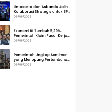
Lintasarta dan Asbanda Jalin
Kolaborasi Strategis untuk BPD
di Seluruh Indonesia
06/08/2026
Ekonomi RI Tumbuh 5,29%,
Pemerintah Klaim Pasar Kerja
dan Kesejahteraan Membaik
06/08/2026
Pemerintah Ungkap Sentimen
yang Menopang Pertumbuhan
Ekonomi Kuartal II-2026
06/08/2026