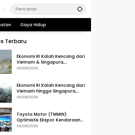
hatan
Gaya Hidup
s Terbaru
Ekonomi RI Kalah Kencang dari
Vietnam & Singapura,
Pemerintah Benahi Iklim
06/08/2026
Investasi
Ekonomi RI Kalah Kencang dari
Vietnam hingga Singapura,
Apa Penyebabnya?
06/08/2026
Toyota Motor (TMMIN)
Optimistis Ekspor Kendaraan
Naik Meski Dibayangi
06/08/2026
Geopolitik