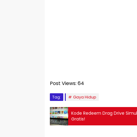
Post Views:
64
Tag:
Gaya Hidup
Kode Redeem Drag Drive Simula
Gratis!