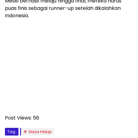
Meski berhasil melaju hingga final, mereka harus
puas finis sebagai runner-up setelah dikalahkan
Indonesia.
Post Views:
56
Tag:
Gaya Hidup