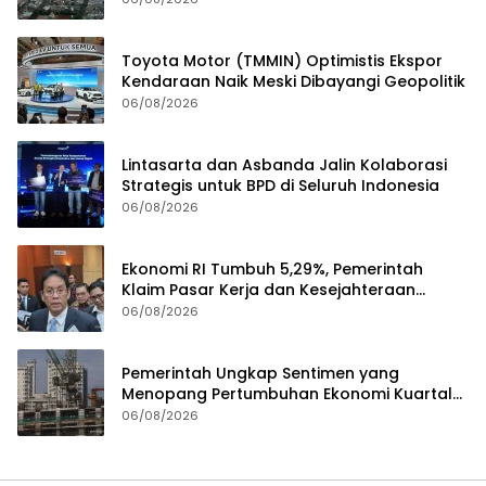
Toyota Motor (TMMIN) Optimistis Ekspor
Kendaraan Naik Meski Dibayangi Geopolitik
06/08/2026
Lintasarta dan Asbanda Jalin Kolaborasi
Strategis untuk BPD di Seluruh Indonesia
06/08/2026
Ekonomi RI Tumbuh 5,29%, Pemerintah
Klaim Pasar Kerja dan Kesejahteraan
Membaik
06/08/2026
Pemerintah Ungkap Sentimen yang
Menopang Pertumbuhan Ekonomi Kuartal
II-2026
06/08/2026