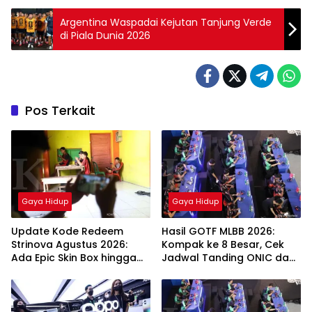
Argentina Waspadai Kejutan Tanjung Verde
di Piala Dunia 2026
Pos Terkait
Gaya Hidup
Gaya Hidup
Update Kode Redeem
Hasil GOTF MLBB 2026:
Strinova Agustus 2026:
Kompak ke 8 Besar, Cek
Ada Epic Skin Box hingga
Jadwal Tanding ONIC dan
Memory Sequence
Vitality