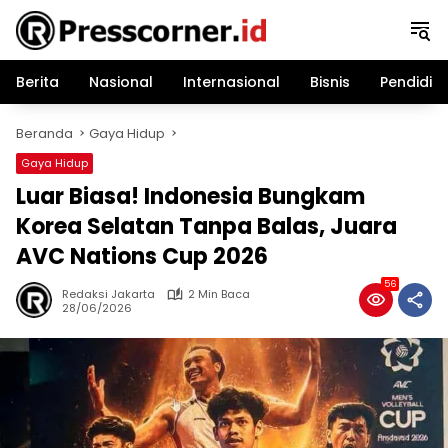
Langsung
ke
konten
Berita
Nasional
Internasional
Bisnis
Pendidik
Beranda
Gaya Hidup
Gaya Hidup
Luar Biasa! Indonesia Bungkam
Korea Selatan Tanpa Balas, Juara
AVC Nations Cup 2026
56
Redaksi Jakarta
2 Min Baca
28/06/2026