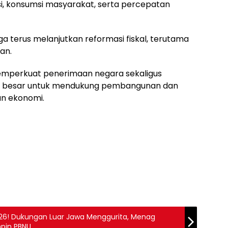
asi, konsumsi masyarakat, serta percepatan
uga terus melanjutkan reformasi fiskal, terutama
nan.
memperkuat penerimaan negara sekaligus
bih besar untuk mendukung pembangunan dan
n ekonomi.
26! Dukungan Luar Jawa Menggurita, Menag
pin PBNU