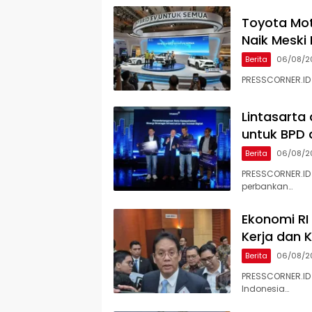
Toyota Mot
Naik Meski
Berita
06/08/2
PRESSCORNER.ID 
Lintasarta
untuk BPD d
Berita
06/08/2
PRESSCORNER.ID 
perbankan…
Ekonomi RI
Kerja dan 
Berita
06/08/2
PRESSCORNER.ID
Indonesia…