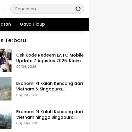
hatan
Gaya Hidup
s Terbaru
Cek Kode Redeem EA FC Mobile
Update 7 Agustus 2026: Klaim
Ribuan Gems Gratis!
07/08/2026
Ekonomi RI Kalah Kencang dari
Vietnam & Singapura,
Pemerintah Benahi Iklim
06/08/2026
Investasi
Ekonomi RI Kalah Kencang dari
Vietnam hingga Singapura,
Apa Penyebabnya?
06/08/2026