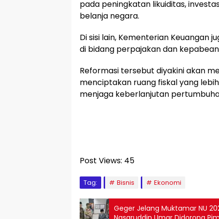
pada peningkatan likuiditas, invest
belanja negara.
Di sisi lain, Kementerian Keuangan j
di bidang perpajakan dan kepabea
Reformasi tersebut diyakini akan 
menciptakan ruang fiskal yang le
menjaga keberlanjutan pertumbuha
Post Views:
45
Tag:
Bisnis
Ekonomi
Geger Jelang Muktamar NU 20
Nasaruddin Umar Didorong Pim