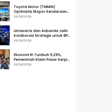
Toyota Motor (TMMIN)
Optimistis Ekspor Kendaraan
Naik Meski Dibayangi
06/08/2026
Geopolitik
Lintasarta dan Asbanda Jalin
Kolaborasi Strategis untuk BPD
di Seluruh Indonesia
06/08/2026
Ekonomi RI Tumbuh 5,29%,
Pemerintah Klaim Pasar Kerja
dan Kesejahteraan Membaik
06/08/2026