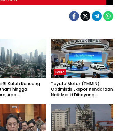
Berita
i RI Kalah Kencang
Toyota Motor (TMMIN)
etnam hingga
Optimistis Ekspor Kendaraan
ura, Apa
Naik Meski Dibayangi
abnya?
Geopolitik