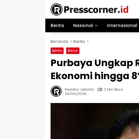
Langsung
ke
konten
Berita
Nasional
Internasional
Beranda
Berita
Berita
Bisnis
Purbaya Ungkap R
Ekonomi hingga 
Redaksi Jakarta
2 Min Baca
28/06/2026