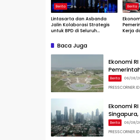
Berita
Berita
Lintasarta dan Asbanda
Ekonom
Jalin Kolaborasi Strategis
Pemerin
untuk BPD di Seluruh
Kerja d
Indonesia
Memba
Baca Juga
Ekonomi RI
Pemerintah 
Berita
06/08/2
PRESSCORNER.ID
Ekonomi RI
Singapura
Berita
06/08/2
PRESSCORNER.ID