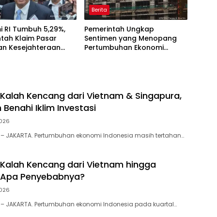
Berita
i RI Tumbuh 5,29%,
Pemerintah Ungkap
tah Klaim Pasar
Sentimen yang Menopang
an Kesejahteraan
Pertumbuhan Ekonomi
ik
Kuartal II-2026
 Kalah Kencang dari Vietnam & Singapura,
Benahi Iklim Investasi
026
 – JAKARTA. Pertumbuhan ekonomi Indonesia masih tertahan…
 Kalah Kencang dari Vietnam hingga
, Apa Penyebabnya?
026
 – JAKARTA. Pertumbuhan ekonomi Indonesia pada kuartal…