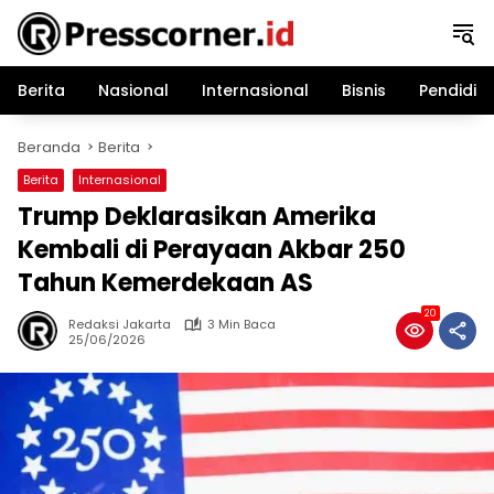
Langsung
ke
konten
Berita
Nasional
Internasional
Bisnis
Pendidik
Beranda
Berita
Berita
Internasional
Trump Deklarasikan Amerika
Kembali di Perayaan Akbar 250
Tahun Kemerdekaan AS
20
Redaksi Jakarta
3 Min Baca
25/06/2026