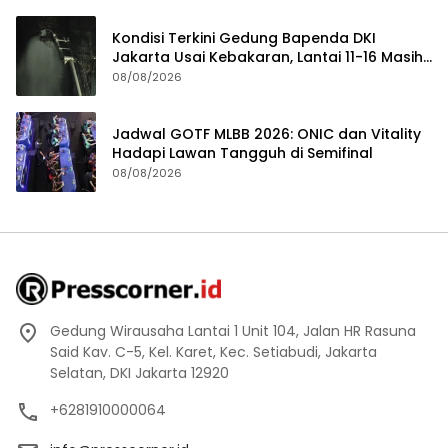
Kondisi Terkini Gedung Bapenda DKI
Jakarta Usai Kebakaran, Lantai 11-16 Masih
dalam Pendinginan
08/08/2026
Jadwal GOTF MLBB 2026: ONIC dan Vitality
Hadapi Lawan Tangguh di Semifinal
08/08/2026
Gedung Wirausaha Lantai 1 Unit 104, Jalan HR Rasuna
Said Kav. C-5, Kel. Karet, Kec. Setiabudi, Jakarta
Selatan, DKI Jakarta 12920
+6281910000064