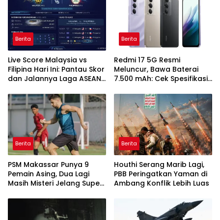
Berita
Berita
Live Score Malaysia vs
Redmi 17 5G Resmi
Filipina Hari Ini: Pantau Skor
Meluncur, Bawa Baterai
dan Jalannya Laga ASEAN
7.500 mAh: Cek Spesifikasi
Cup 2026
dan Harganya
Berita
Berita
PSM Makassar Punya 9
Houthi Serang Marib Lagi,
Pemain Asing, Dua Lagi
PBB Peringatkan Yaman di
Masih Misteri Jelang Super
Ambang Konflik Lebih Luas
League 2026/2027