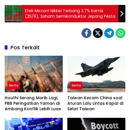
Efek Micron! Nikkei Terbang 3,7% Kamis
(25/6), Saham Semikonduktor Jepang Pesta
Pos Terkait
Berita
Berita
Houthi Serang Marib Lagi,
Taiwan Kecam China soal
PBB Peringatkan Yaman di
Aturan Lalu Lintas Kapal di
Ambang Konflik Lebih Luas
Selat Taiwan