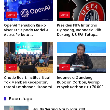
Berita
Berita
OpenAI Temukan Risiko
Presiden FIFA Infantino
Siber Kritis pada Model AI
Digoyang, Indonesia Pilih
Astra, Perketat
Dukung & UEFA Tetap
Pengamanan
Ancam Boikot
Berita
Berita
Chatib Basri: Institusi Kuat
Indonesia Gandeng
Tak Membeli Kecepatan,
Rubicon Carbon, Garap
tetapi Ketahanan Ekonomi
Proyek Karbon Biru 70.000
Hektare
Baca Juga
Houthi Serang Marib Lagi, PBB