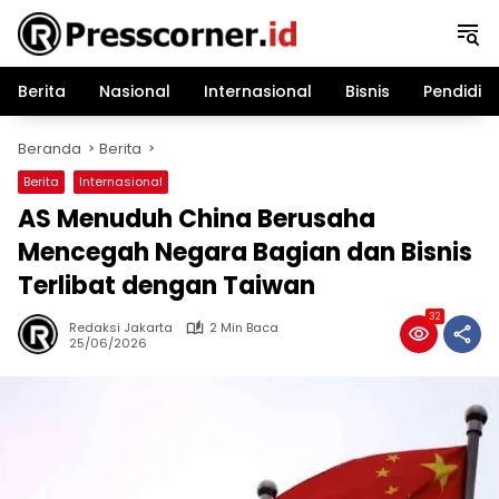
Langsung
ke
konten
Berita
Nasional
Internasional
Bisnis
Pendidik
Beranda
Berita
Berita
Internasional
AS Menuduh China Berusaha
Mencegah Negara Bagian dan Bisnis
Terlibat dengan Taiwan
32
Redaksi Jakarta
2 Min Baca
25/06/2026