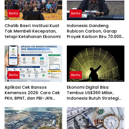
Berita
Berita
Chatib Basri: Institusi Kuat
Indonesia Gandeng
Tak Membeli Kecepatan,
Rubicon Carbon, Garap
tetapi Ketahanan Ekonomi
Proyek Karbon Biru 70.000
Hektare
Berita
Berita
Aplikasi Cek Bansos
Ekonomi Digital Bisa
Kemensos 2026: Cara Cek
Tembus US$360 Miliar,
PKH, BPNT, dan PBI-JKN
Indonesia Butuh Strategi
Lewat HP
Talenta Nasional