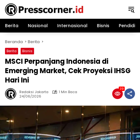
Langsung
ke
konten
Berita
Nasional
Internasional
Bisnis
Pendidik
Beranda
Berita
Berita
Bisnis
MSCI Perpanjang Indonesia di
Emerging Market, Cek Proyeksi IHSG
Hari Ini
39
Redaksi Jakarta
1 Min Baca
24/06/2026