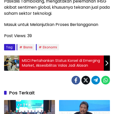
Paskalis Tambolang, mengatakan pelemahan IHSG
akibat sentimen global, khususnya tekanan jual pada
saham sektor teknologi.
Masuk untuk Melanjutkan Proses Berlangganan
Post Views:
39
Tag:
Bisnis
Ekonomi
MSCI Pertahankan Status Korsel di Emerging
Market, Aksesibilitas Valas Jadi Alasan
Pos Terkait