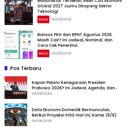
Manufaktur Tertekan, Riset CSIS Ekonomi
Global 2027 Justru Ditopang Sektor
Teknologi
Berita
05/08/2026
Bansos PKH dan BPNT Agustus 2026
Masih Cair? Ini Jadwal, Nominal, dan
Cara Cek Penerima
Berita
05/08/2026
Pos Terbaru
Kapan Pidato Kenegaraan Presiden
Prabowo 2026? Ini Jadwal, Agenda, dan
Rangkaian Kegiatannya
06/08/2026
Data Ekonomi Domestik Bermunculan,
Berikut Proyeksi IHSG Hari Ini, Kamis (6/8)
06/08/2026