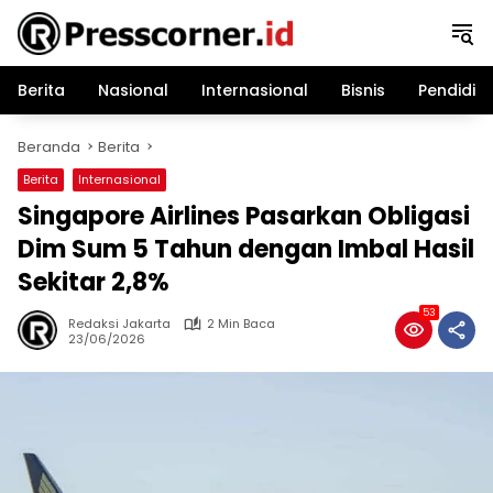
Langsung
ke
konten
Berita
Nasional
Internasional
Bisnis
Pendidik
Beranda
Berita
Berita
Internasional
Singapore Airlines Pasarkan Obligasi
Dim Sum 5 Tahun dengan Imbal Hasil
Sekitar 2,8%
53
Redaksi Jakarta
2 Min Baca
23/06/2026