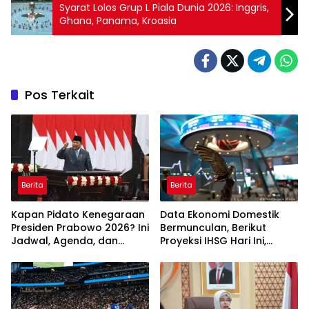
Syarat Lolos Grup L Piala Dunia 2026: Inggris,
Ghana, Panama, Kroasia
Pos Terkait
Berita
Berita
Kapan Pidato Kenegaraan
Data Ekonomi Domestik
Presiden Prabowo 2026? Ini
Bermunculan, Berikut
Jadwal, Agenda, dan
Proyeksi IHSG Hari Ini,
Rangkaian Kegiatannya
Kamis (6/8)