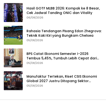
Hasil GOTF MLBB 2026: Kompak ke 8 Besar,
Cek Jadwal Tanding ONIC dan Vitality
06/08/2026
Rahasia Tendangan Pisang Edon Zhegrova:
Teknik Kaki Kiri yang Bungkam Chelsea
05/08/2026
BPS Catat Ekonomi Semester I-2026
Tembus 5,45%, Tumbuh Lebih Cepat dari
Tahun 2025
05/08/2026
Manufaktur Tertekan, Riset CSIS Ekonomi
Global 2027 Justru Ditopang Sektor
Teknologi
05/08/2026