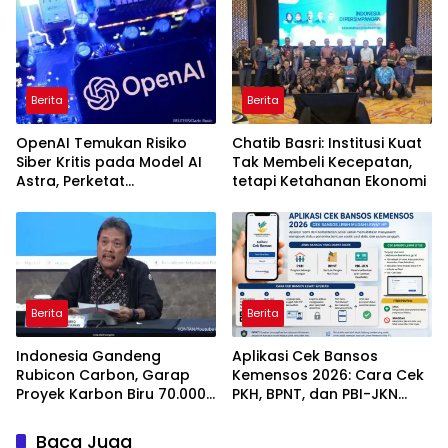
Berita
Berita
OpenAI Temukan Risiko
Chatib Basri: Institusi Kuat
Siber Kritis pada Model AI
Tak Membeli Kecepatan,
Astra, Perketat
tetapi Ketahanan Ekonomi
Pengamanan
Berita
Berita
Indonesia Gandeng
Aplikasi Cek Bansos
Rubicon Carbon, Garap
Kemensos 2026: Cara Cek
Proyek Karbon Biru 70.000
PKH, BPNT, dan PBI-JKN
Hektare
Lewat HP
Baca Juga