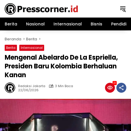
Langsung
ke
konten
Berita
Nasional
Internasional
Bisnis
Pendidik
Beranda
Berita
Berita
Internasional
Mengenal Abelardo De La Espriella,
Presiden Baru Kolombia Berhaluan
Kanan
21
Redaksi Jakarta
3 Min Baca
22/06/2026