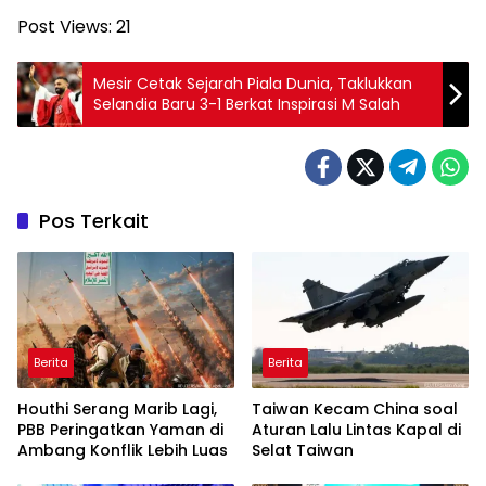
Post Views:
21
Mesir Cetak Sejarah Piala Dunia, Taklukkan
Selandia Baru 3-1 Berkat Inspirasi M Salah
Pos Terkait
Berita
Berita
Houthi Serang Marib Lagi,
Taiwan Kecam China soal
PBB Peringatkan Yaman di
Aturan Lalu Lintas Kapal di
Ambang Konflik Lebih Luas
Selat Taiwan