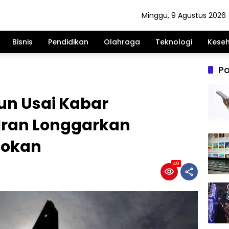
Minggu, 9 Agustus 2026
Bisnis
Pendidikan
Olahraga
Teknologi
Kese
Po
un Usai Kabar
Iran Longgarkan
sokan
49