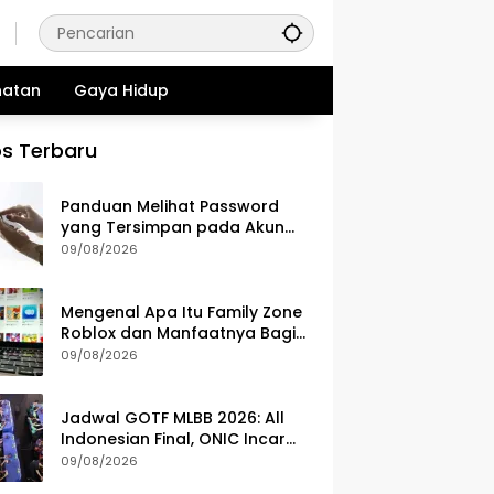
hatan
Gaya Hidup
s Terbaru
Panduan Melihat Password
yang Tersimpan pada Akun
Google
09/08/2026
Mengenal Apa Itu Family Zone
Roblox dan Manfaatnya Bagi
Orang Tua
09/08/2026
Jadwal GOTF MLBB 2026: All
Indonesian Final, ONIC Incar
Status Juara Bertahan
09/08/2026