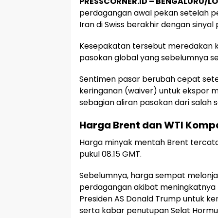
PRESSCORNER.ID – BENGALURU/L
perdagangan awal pekan setelah pe
Iran di Swiss berakhir dengan sinyal
Kesepakatan tersebut meredakan k
pasokan global yang sebelumnya s
Sentimen pasar berubah cepat set
keringanan (waiver) untuk ekspor 
sebagian aliran pasokan dari salah 
Harga Brent dan WTI Kompa
Harga minyak mentah Brent tercatat
pukul 08.15 GMT.
Sebelumnya, harga sempat melonjak
perdagangan akibat meningkatnya 
Presiden AS Donald Trump untuk kem
serta kabar penutupan Selat Hormu