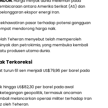
ONDON.
Harga minyak dunia melemah pada
mbicaraan antara Amerika Serikat (AS) dan
 pelonggaran ekspor energi Iran.
ekhawatiran pasar terhadap potensi gangguan
empat mendorong harga naik.
elah Teheran menyebut telah memperoleh
minyak dan petrokimia, yang membuka kembali
satu produsen utama dunia.
k Terkoreksi
 turun 61 sen menjadi US$79,96 per barel pada
 hingga US$82,30 per barel pada awal
ketegangan geopolitik, termasuk ancaman
bali melancarkan operasi militer terhadap Iran
z oleh Teheran.