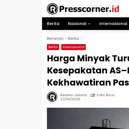
Langsung
ke
konten
Berita
Nasional
Internasional
Beranda
Berita
Berita
Internasional
Harga Minyak Tur
Kesepakatan AS–
Kekhawatiran Pa
Redaksi Jakarta
3 Min Baca
22/06/2026