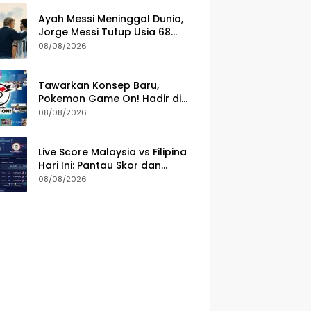
Ayah Messi Meninggal Dunia,
Jorge Messi Tutup Usia 68
Tahun di Rosario
08/08/2026
Tawarkan Konsep Baru,
Pokemon Game On! Hadir di
Tujuh Negara Asia
08/08/2026
Live Score Malaysia vs Filipina
Hari Ini: Pantau Skor dan
Jalannya Laga ASEAN Cup
08/08/2026
2026