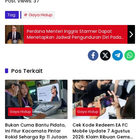
Post Views:
37
Tag:
Gaya Hidup
Perdana Menteri Inggris Starmer Dapat
Menetapkan Jadwal Pengunduran Diri Pada
Senin
Pos Terkait
Gaya Hidup
Gaya Hidup
Bukan Cuma Bantu Pidato,
Cek Kode Redeem EA FC
Ini Fitur Kacamata Pintar
Mobile Update 7 Agustus
Rokid Seharga Rp 11 Jutaan
2026: Klaim Ribuan Gems