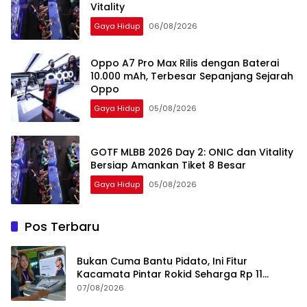
Vitality
Gaya Hidup
06/08/2026
Oppo A7 Pro Max Rilis dengan Baterai
10.000 mAh, Terbesar Sepanjang Sejarah
Oppo
Gaya Hidup
05/08/2026
GOTF MLBB 2026 Day 2: ONIC dan Vitality
Bersiap Amankan Tiket 8 Besar
Gaya Hidup
05/08/2026
Pos Terbaru
Bukan Cuma Bantu Pidato, Ini Fitur
Kacamata Pintar Rokid Seharga Rp 11
Jutaan
07/08/2026