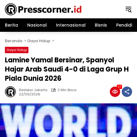
Langsung
ke
konten
Berita
Nasional
Internasional
Bisnis
Pendidik
Beranda
Gaya Hidup
Gaya Hidup
Lamine Yamal Bersinar, Spanyol
Hajar Arab Saudi 4-0 di Laga Grup H
Piala Dunia 2026
37
Redaksi Jakarta
2 Min Baca
22/06/2026