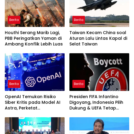
Berita
Berita
Houthi Serang Marib Lagi,
Taiwan Kecam China soal
PBB Peringatkan Yaman di
Aturan Lalu Lintas Kapal di
Ambang Konflik Lebih Luas
Selat Taiwan
Berita
Berita
OpenAI Temukan Risiko
Presiden FIFA Infantino
Siber Kritis pada Model AI
Digoyang, Indonesia Pilih
Astra, Perketat
Dukung & UEFA Tetap
Pengamanan
Ancam Boikot