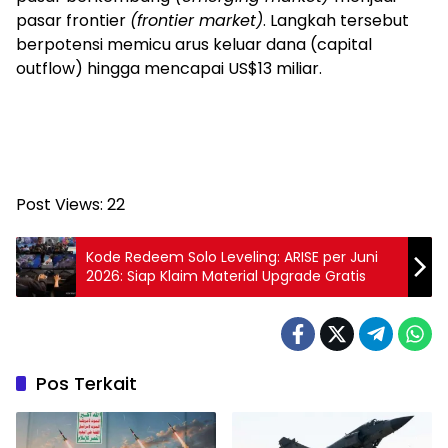
pasar frontier
(frontier market)
. Langkah tersebut
berpotensi memicu arus keluar dana (capital
outflow) hingga mencapai US$13 miliar.
Post Views:
22
Kode Redeem Solo Leveling: ARISE per Juni
2026: Siap Klaim Material Upgrade Gratis
Pos Terkait