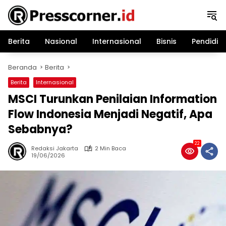
Langsung
ke
konten
Berita
Nasional
Internasional
Bisnis
Pendidik
Beranda
Berita
Berita
Internasional
MSCI Turunkan Penilaian Information
Flow Indonesia Menjadi Negatif, Apa
Sebabnya?
22
Redaksi Jakarta
2 Min Baca
19/06/2026