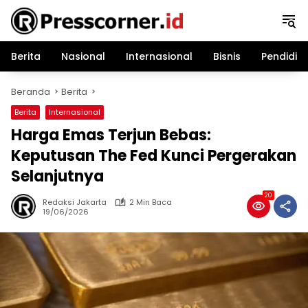
Langsung
ke
konten
Berita
Nasional
Internasional
Bisnis
Pendidik
Beranda
Berita
Berita
Internasional
Harga Emas Terjun Bebas:
Keputusan The Fed Kunci Pergerakan
Selanjutnya
20
Redaksi Jakarta
2 Min Baca
19/06/2026