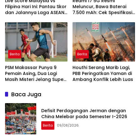
Live Score Malaysia vs
Redmi 17 5G Resmi
Filipina Hari Ini: Pantau Skor
Meluncur, Bawa Baterai
dan Jalannya Laga ASEAN
7.500 mAh: Cek Spesifikasi
Cup 2026
dan Harganya
Berita
Berita
PSM Makassar Punya 9
Houthi Serang Marib Lagi,
Pemain Asing, Dua Lagi
PBB Peringatkan Yaman di
Masih Misteri Jelang Super
Ambang Konflik Lebih Luas
League 2026/2027
Baca Juga
Defisit Perdagangan Jerman dengan
China Melebar pada Semester I-2026
Berita
09/08/2026