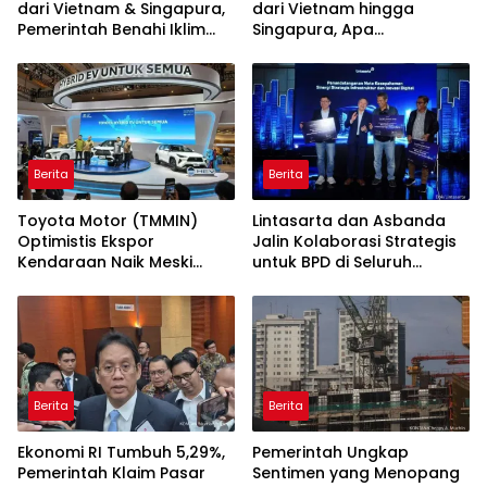
dari Vietnam & Singapura,
dari Vietnam hingga
Pemerintah Benahi Iklim
Singapura, Apa
Investasi
Penyebabnya?
Berita
Berita
Toyota Motor (TMMIN)
Lintasarta dan Asbanda
Optimistis Ekspor
Jalin Kolaborasi Strategis
Kendaraan Naik Meski
untuk BPD di Seluruh
Dibayangi Geopolitik
Indonesia
Berita
Berita
Ekonomi RI Tumbuh 5,29%,
Pemerintah Ungkap
Pemerintah Klaim Pasar
Sentimen yang Menopang