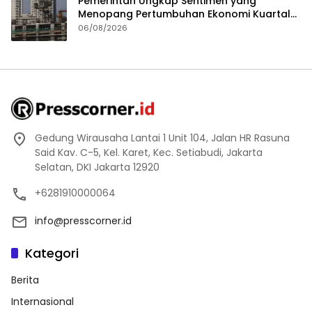
Pemerintah Ungkap Sentimen yang
Menopang Pertumbuhan Ekonomi Kuartal
II-2026
06/08/2026
Gedung Wirausaha Lantai 1 Unit 104, Jalan HR Rasuna
Said Kav. C-5, Kel. Karet, Kec. Setiabudi, Jakarta
Selatan, DKI Jakarta 12920
+6281910000064
info@presscorner.id
Kategori
Berita
Internasional