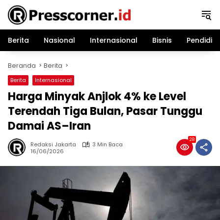
Langsung
ke
konten
Berita
Nasional
Internasional
Bisnis
Pendidik
Beranda
Berita
Berita
Internasional
Harga Minyak Anjlok 4% ke Level
Terendah Tiga Bulan, Pasar Tunggu
Damai AS–Iran
28
Redaksi Jakarta
3 Min Baca
16/06/2026