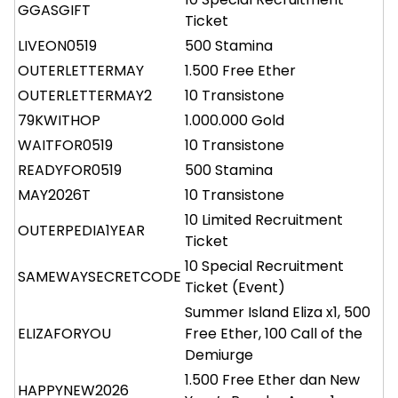
GGASGIFT
Ticket
LIVEON0519
500 Stamina
OUTERLETTERMAY
1.500 Free Ether
OUTERLETTERMAY2
10 Transistone
79KWITHOP
1.000.000 Gold
WAITFOR0519
10 Transistone
READYFOR0519
500 Stamina
MAY2026T
10 Transistone
10 Limited Recruitment
OUTERPEDIA1YEAR
Ticket
10 Special Recruitment
SAMEWAYSECRETCODE
Ticket (Event)
Summer Island Eliza x1, 500
ELIZAFORYOU
Free Ether, 100 Call of the
Demiurge
1.500 Free Ether dan New
HAPPYNEW2026