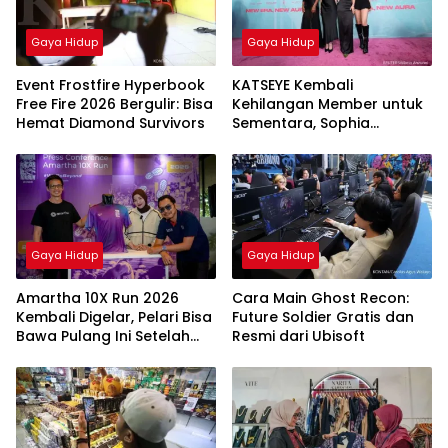
Gaya Hidup
Gaya Hidup
Event Frostfire Hyperbook
KATSEYE Kembali
Free Fire 2026 Bergulir: Bisa
Kehilangan Member untuk
Hemat Diamond Survivors
Sementara, Sophia
Laforteza Hiatus
Gaya Hidup
Gaya Hidup
Amartha 10X Run 2026
Cara Main Ghost Recon:
Kembali Digelar, Pelari Bisa
Future Soldier Gratis dan
Bawa Pulang Ini Setelah
Resmi dari Ubisoft
Race