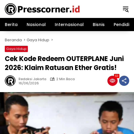
Langsung
ke
konten
Berita
Nasional
Internasional
Bisnis
Pendidik
Beranda
Gaya Hidup
Gaya Hidup
Cek Kode Redeem OUTERPLANE Juni
2026: Klaim Ratusan Ether Gratis!
63
Redaksi Jakarta
2 Min Baca
16/06/2026