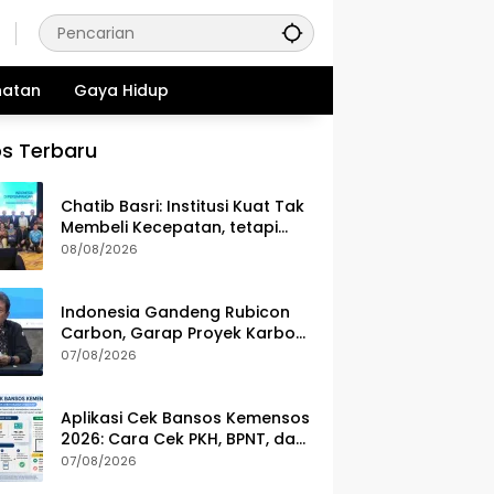
hatan
Gaya Hidup
s Terbaru
Chatib Basri: Institusi Kuat Tak
Membeli Kecepatan, tetapi
Ketahanan Ekonomi
08/08/2026
Indonesia Gandeng Rubicon
Carbon, Garap Proyek Karbon
Biru 70.000 Hektare
07/08/2026
Aplikasi Cek Bansos Kemensos
2026: Cara Cek PKH, BPNT, dan
PBI-JKN Lewat HP
07/08/2026