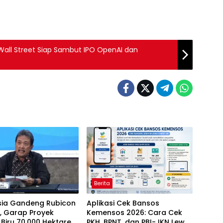
Wall Street Siap Sambut IPO OpenAI dan
Berita
sia Gandeng Rubicon
Aplikasi Cek Bansos
, Garap Proyek
Kemensos 2026: Cara Cek
Biru 70.000 Hektare
PKH, BPNT, dan PBI-JKN Lewat