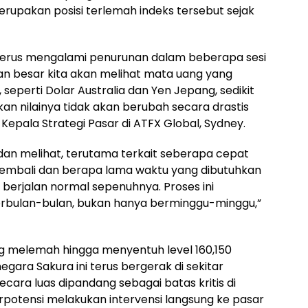
erupakan posisi terlemah indeks tersebut sejak
n terus mengalami penurunan dalam beberapa sesi
n besar kita akan melihat mata uang yang
, seperti Dolar Australia dan Yen Jepang, sedikit
an nilainya tidak akan berubah secara drastis
 Kepala Strategi Pasar di ATFX Global, Sydney.
an melihat, terutama terkait seberapa cepat
embali dan berapa lama waktu yang dibutuhkan
 berjalan normal sepenuhnya. Proses ini
rbulan-bulan, bukan hanya berminggu-minggu,”
ang melemah hingga menyentuh level 160,150
egara Sakura ini terus bergerak di sekitar
ecara luas dipandang sebagai batas kritis di
potensi melakukan intervensi langsung ke pasar