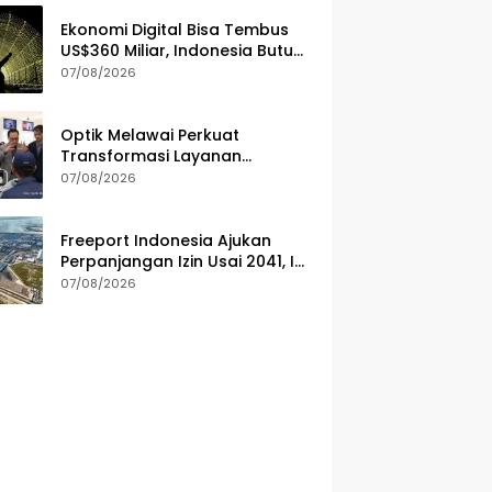
Ekonomi Digital Bisa Tembus
US$360 Miliar, Indonesia Butuh
Strategi Talenta Nasional
07/08/2026
Optik Melawai Perkuat
Transformasi Layanan
Kesehatan Mata
07/08/2026
Freeport Indonesia Ajukan
Perpanjangan Izin Usai 2041, Ini
Alasannya
07/08/2026