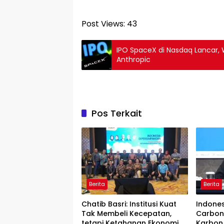
Post Views:
43
IPO SpaceX di Nasdaq Lancar, 
Anthropic
Pos Terkait
Berita
Berita
Chatib Basri: Institusi Kuat
Indone
Tak Membeli Kecepatan,
Carbon
tetapi Ketahanan Ekonomi
Karbon 