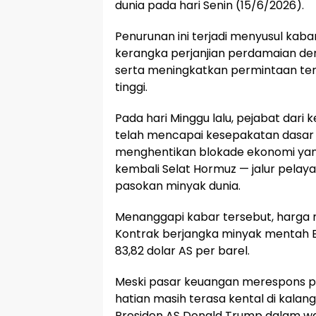
dunia pada hari Senin (15/6/2026).
Penurunan ini terjadi menyusul kab
kerangka perjanjian perdamaian de
serta meningkatkan permintaan terh
tinggi.
Pada hari Minggu lalu, pejabat dar
telah mencapai kesepakatan dasar u
menghentikan blokade ekonomi yan
kembali Selat Hormuz — jalur pelay
pasokan minyak dunia.
Menanggapi kabar tersebut, harga m
Kontrak berjangka minyak mentah Br
83,82 dolar AS per barel.
Meski pasar keuangan merespons pos
hatian masih terasa kental di kalang
Presiden AS Donald Trump dalam w