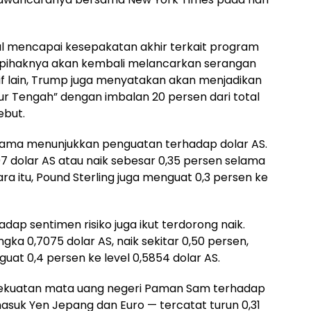
al mencapai kesepakatan akhir terkait program
, pihaknya akan kembali melancarkan serangan
tif lain, Trump juga menyatakan akan menjadikan
r Tengah” dengan imbalan 20 persen dari total
ebut.
utama menunjukkan penguatan terhadap dolar AS.
607 dolar AS atau naik sebesar 0,35 persen selama
a itu, Pound Sterling juga menguat 0,3 persen ke
dap sentimen risiko juga ikut terdorong naik.
gka 0,7075 dolar AS, naik sekitar 0,50 persen,
at 0,4 persen ke level 0,5854 dolar AS.
kekuatan mata uang negeri Paman Sam terhadap
suk Yen Jepang dan Euro — tercatat turun 0,31