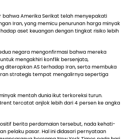
ar bahwa Amerika Serikat telah menyepakati
ngan Iran, yang memicu penurunan harga minyak
adap aset keuangan dengan tingkat risiko lebih
i kedua negara mengonfirmasi bahwa mereka
ntuk mengakhiri konflik bersenjata,
g diterapkan AS terhadap Iran, serta membuka
aran strategis tempat mengalirnya sepertiga
inyak mentah dunia ikut terkoreksi turun.
ent tercatat anjlok lebih dari 4 persen ke angka
itif berita perdamaian tersebut, nada kehati-
an pelaku pasar. Hal ini didasari pernyataan
awancaranya bersama New York Times pada hari