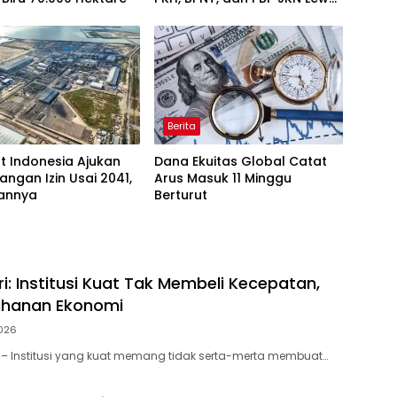
HP
Berita
t Indonesia Ajukan
Dana Ekuitas Global Catat
angan Izin Usai 2041,
Arus Masuk 11 Minggu
sannya
Berturut
i: Institusi Kuat Tak Membeli Kecepatan,
ahanan Ekonomi
026
– Institusi yang kuat memang tidak serta-merta membuat…