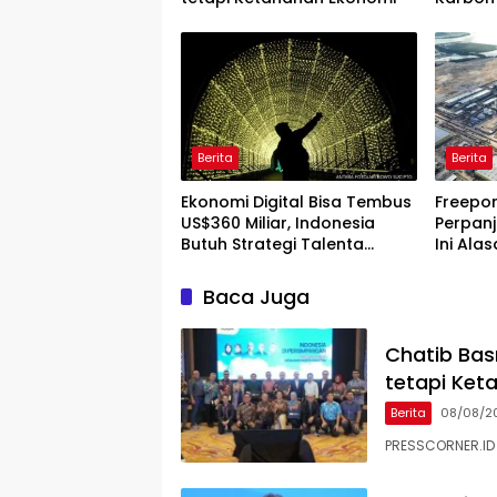
Berita
Berita
Ekonomi Digital Bisa Tembus
Freepor
US$360 Miliar, Indonesia
Perpanj
Butuh Strategi Talenta
Ini Ala
Nasional
Baca Juga
Chatib Basr
tetapi Ket
Berita
08/08/2
PRESSCORNER.ID 