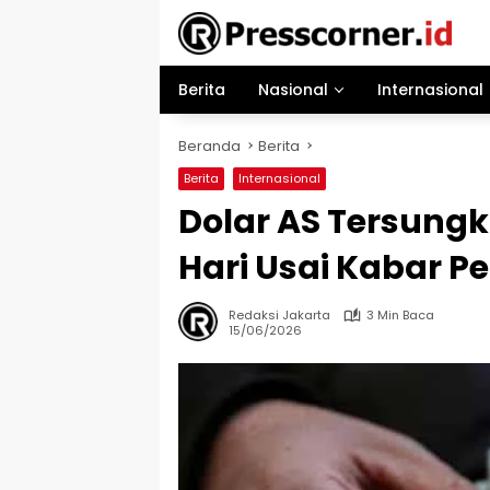
Langsung
ke
konten
Berita
Nasional
Internasional
Beranda
Berita
Berita
Internasional
Dolar AS Tersungk
Hari Usai Kabar 
Redaksi Jakarta
3 Min Baca
15/06/2026