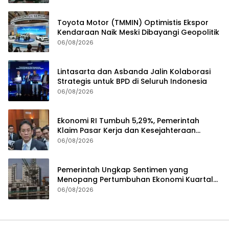
Toyota Motor (TMMIN) Optimistis Ekspor
Kendaraan Naik Meski Dibayangi Geopolitik
06/08/2026
Lintasarta dan Asbanda Jalin Kolaborasi
Strategis untuk BPD di Seluruh Indonesia
06/08/2026
Ekonomi RI Tumbuh 5,29%, Pemerintah
Klaim Pasar Kerja dan Kesejahteraan
Membaik
06/08/2026
Pemerintah Ungkap Sentimen yang
Menopang Pertumbuhan Ekonomi Kuartal
II-2026
06/08/2026