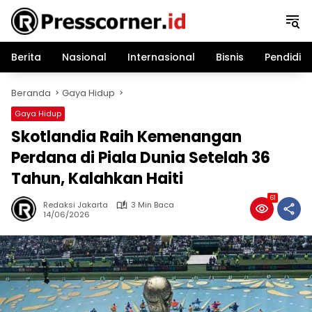
Langsung
ke
konten
Berita
Nasional
Internasional
Bisnis
Pendidik
Beranda
Gaya Hidup
Gaya Hidup
Skotlandia Raih Kemenangan
Perdana di Piala Dunia Setelah 36
Tahun, Kalahkan Haiti
61
Redaksi Jakarta
3 Min Baca
14/06/2026