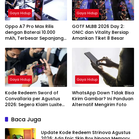
Gaya Hidup
Gaya Hidup
Oppo A7 Pro Max Rilis
GOTF MLBB 2026 Day 2:
dengan Baterai 10.000
ONIC dan Vitality Bersiap
mAh, Terbesar Sepanjang
Amankan Tiket 8 Besar
Sejarah Oppo
Gaya Hidup
Gaya Hidup
Kode Redeem Sword of
WhatsApp Down Tidak Bisa
Convallaria per Agustus
Kirim Gambar? Ini Panduan
2026: Segera Klaim Luxite
Alternatif Mengirim Foto
Gratis
Baca Juga
Update Kode Redeem Strinova Agustus
2026: Ada Epic Skin Box hingga Memory