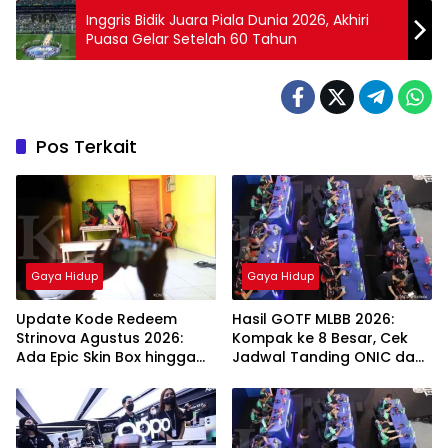
Inggris Bidik Juara Piala Dunia 2026, Akhiri
Puasa Gelar Setelah 60 Tahun
Pos Terkait
Gaya Hidup
Gaya Hidup
Update Kode Redeem
Hasil GOTF MLBB 2026:
Strinova Agustus 2026:
Kompak ke 8 Besar, Cek
Ada Epic Skin Box hingga
Jadwal Tanding ONIC dan
Memory Sequence
Vitality