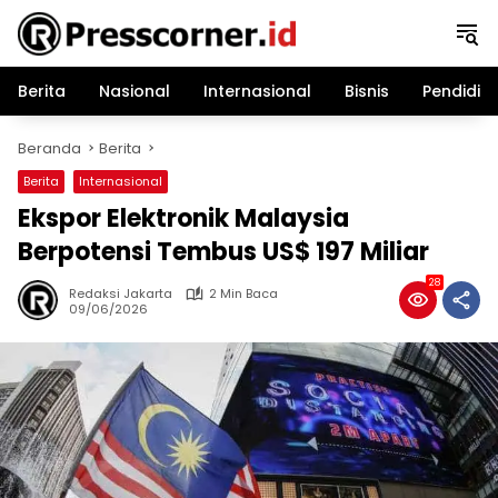
Langsung
ke
konten
Berita
Nasional
Internasional
Bisnis
Pendidik
Beranda
Berita
Berita
Internasional
Ekspor Elektronik Malaysia
Berpotensi Tembus US$ 197 Miliar
28
Redaksi Jakarta
2 Min Baca
09/06/2026