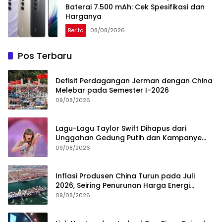
Baterai 7.500 mAh: Cek Spesifikasi dan
Harganya
Berita
08/08/2026
Pos Terbaru
Defisit Perdagangan Jerman dengan China
Melebar pada Semester I-2026
09/08/2026
Lagu-Lagu Taylor Swift Dihapus dari
Unggahan Gedung Putih dan Kampanye
Trump
09/08/2026
Inflasi Produsen China Turun pada Juli
2026, Seiring Penurunan Harga Energi
Global
09/08/2026