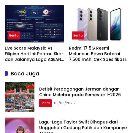
Energi Global
Berita
Berita
Live Score Malaysia vs
Redmi 17 5G Resmi
Filipina Hari Ini: Pantau Skor
Meluncur, Bawa Baterai
dan Jalannya Laga ASEAN
7.500 mAh: Cek Spesifikasi
Cup 2026
dan Harganya
Baca Juga
Defisit Perdagangan Jerman dengan
China Melebar pada Semester I-2026
Berita
09/08/2026
Lagu-Lagu Taylor Swift Dihapus dari
Unggahan Gedung Putih dan Kampanye