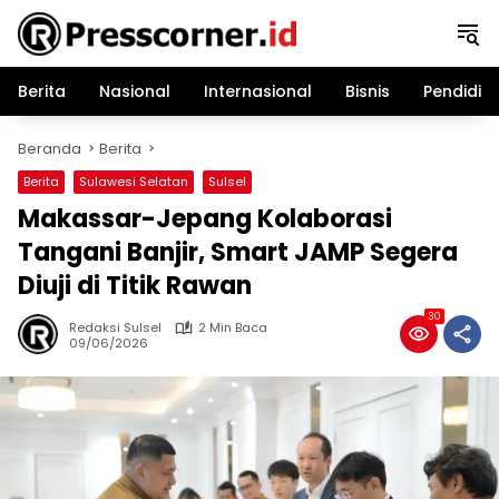
Langsung
ke
konten
Berita
Nasional
Internasional
Bisnis
Pendidik
Beranda
Berita
Berita
Sulawesi Selatan
Sulsel
Makassar-Jepang Kolaborasi
Tangani Banjir, Smart JAMP Segera
Diuji di Titik Rawan
30
Redaksi Sulsel
2 Min Baca
09/06/2026