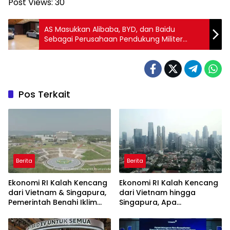
Post Views:
30
AS Masukkan Alibaba, BYD, dan Baidu
Sebagai Perusahaan Pendukung Militer
China
Pos Terkait
Berita
Berita
Ekonomi RI Kalah Kencang
Ekonomi RI Kalah Kencang
dari Vietnam & Singapura,
dari Vietnam hingga
Pemerintah Benahi Iklim
Singapura, Apa
Investasi
Penyebabnya?