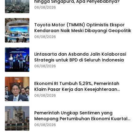
hingga Singapura, Apa Penyebabnya?
06/08/2026
Toyota Motor (TMMIN) Optimistis Ekspor
Kendaraan Naik Meski Dibayangi Geopolitik
06/08/2026
Lintasarta dan Asbanda Jalin Kolaborasi
Strategis untuk BPD di Seluruh Indonesia
06/08/2026
Ekonomi RI Tumbuh 5,29%, Pemerintah
Klaim Pasar Kerja dan Kesejahteraan
Membaik
06/08/2026
Pemerintah Ungkap Sentimen yang
Menopang Pertumbuhan Ekonomi Kuartal
II-2026
06/08/2026