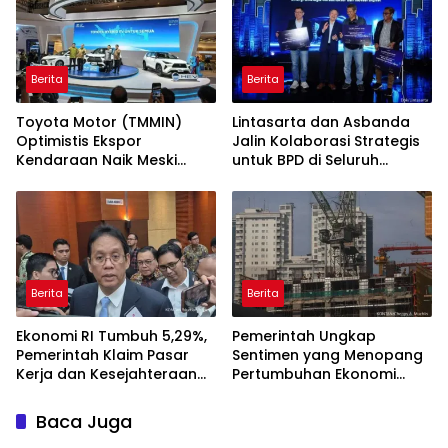
Berita
Berita
Toyota Motor (TMMIN)
Lintasarta dan Asbanda
Optimistis Ekspor
Jalin Kolaborasi Strategis
Kendaraan Naik Meski
untuk BPD di Seluruh
Dibayangi Geopolitik
Indonesia
Berita
Berita
Ekonomi RI Tumbuh 5,29%,
Pemerintah Ungkap
Pemerintah Klaim Pasar
Sentimen yang Menopang
Kerja dan Kesejahteraan
Pertumbuhan Ekonomi
Membaik
Kuartal II-2026
Baca Juga