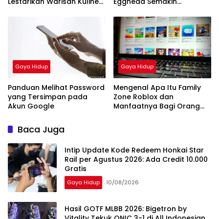
Lestarikan Warisan Kuliner
Egghead Semakin
Nusantara
Memanas
Gaya Hidup
Gaya Hidup
Panduan Melihat Password
Mengenal Apa Itu Family
yang Tersimpan pada
Zone Roblox dan
Akun Google
Manfaatnya Bagi Orang
Tua
Baca Juga
Intip Update Kode Redeem Honkai Star
Rail per Agustus 2026: Ada Credit 10.000
Gratis
Gaya Hidup
10/08/2026
Hasil GOTF MLBB 2026: Bigetron by
Vitality Tekuk ONIC 3-1 di All Indonesian