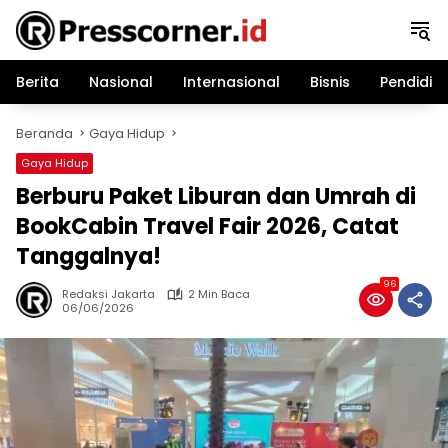
Langsung
ke
konten
Berita
Nasional
Internasional
Bisnis
Pendidik
Beranda
Gaya Hidup
Gaya Hidup
Berburu Paket Liburan dan Umrah di
BookCabin Travel Fair 2026, Catat
Tanggalnya!
96
Redaksi Jakarta
2 Min Baca
06/06/2026