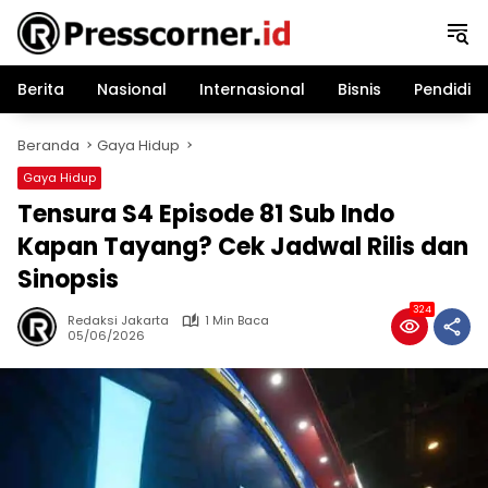
Langsung
ke
konten
Berita
Nasional
Internasional
Bisnis
Pendidik
Beranda
Gaya Hidup
Gaya Hidup
Tensura S4 Episode 81 Sub Indo
Kapan Tayang? Cek Jadwal Rilis dan
Sinopsis
324
Redaksi Jakarta
1 Min Baca
05/06/2026