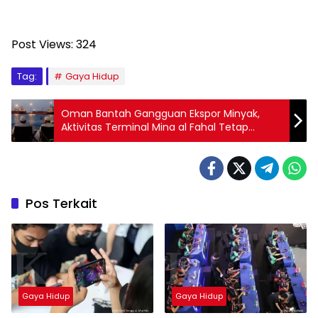
Post Views:
324
Tag:
Gaya Hidup
Oman Bantah Gangguan Ekspor Minyak,
Aktivitas Terminal Mina al Fahal Tetap
Berjalan
Pos Terkait
Gaya Hidup
Gaya Hidup