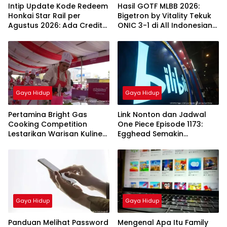
Intip Update Kode Redeem
Hasil GOTF MLBB 2026:
Honkai Star Rail per
Bigetron by Vitality Tekuk
Agustus 2026: Ada Credit
ONIC 3-1 di All Indonesian
10.000 Gratis
Final
Gaya Hidup
Gaya Hidup
Pertamina Bright Gas
Link Nonton dan Jadwal
Cooking Competition
One Piece Episode 1173:
Lestarikan Warisan Kuliner
Egghead Semakin
Nusantara
Memanas
Gaya Hidup
Gaya Hidup
Panduan Melihat Password
Mengenal Apa Itu Family