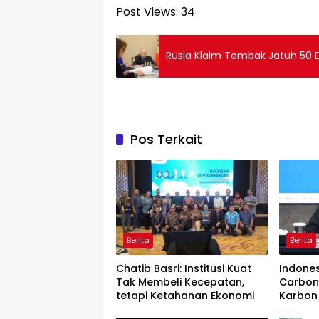
Post Views:
34
Rusia Klaim Tembak Jatuh 50 D
Pos Terkait
Berita
Berita
Chatib Basri: Institusi Kuat
Indone
Tak Membeli Kecepatan,
Carbon
tetapi Ketahanan Ekonomi
Karbon 