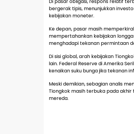
Di pasar obligasi, respons relatif te
bergerak tipis, menunjukkan invest
kebijakan moneter.
Ke depan, pasar masih memperkirak
mempertahankan kebijakan longga
menghadapi tekanan permintaan do
Di sisi global, arah kebijakan Tiong
lain. Federal Reserve di Amerika S
kenaikan suku bunga jika tekanan infl
Meski demikian, sebagian analis m
Tiongkok masih terbuka pada akhir t
mereda.