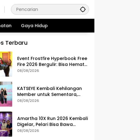
hatan
Gaya Hidup
s Terbaru
Event Frostfire Hyperbook Free
Fire 2026 Bergulir: Bisa Hemat
Diamond Survivors
08/08/2026
KATSEYE Kembali Kehilangan
Member untuk Sementara,
Sophia Laforteza Hiatus
08/08/2026
Amartha 10X Run 2026 Kembali
Digelar, Pelari Bisa Bawa
Pulang Ini Setelah Race
08/08/2026