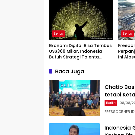
Berita
Berita
Ekonomi Digital Bisa Tembus
Freepor
US$360 Miliar, Indonesia
Perpanj
Butuh Strategi Talenta
Ini Ala
Nasional
Baca Juga
Chatib Basr
tetapi Ket
Berita
08/08/2
PRESSCORNER.ID 
Indonesia 