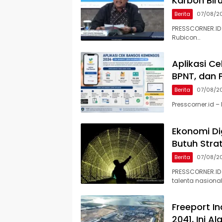
Karbon Bir
Berita
07/08/2
PRESSCORNER.ID 
Rubicon…
Aplikasi C
BPNT, dan 
Berita
07/08/2
Presscorner.id 
Ekonomi Dig
Butuh Stra
Berita
07/08/2
PRESSCORNER.ID
talenta nasiona
Freeport I
2041, Ini A