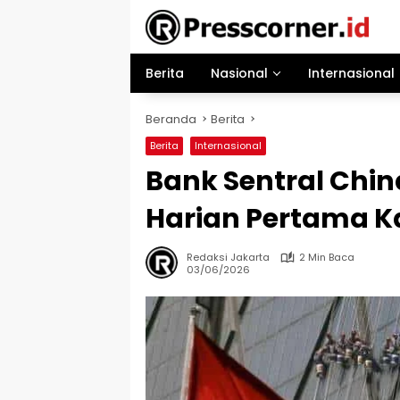
Langsung
ke
konten
Berita
Nasional
Internasional
Beranda
Berita
Berita
Internasional
Bank Sentral China
Harian Pertama Ka
Redaksi Jakarta
2 Min Baca
03/06/2026