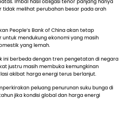
rbatas. Imbal hasil obligasi tenor panjang hanya
or tidak melihat perubahan besar pada arah
an People’s Bank of China akan tetap
r untuk mendukung ekonomi yang masih
mestik yang lemah.
kok ini berbeda dengan tren pengetatan di negara
erikat justru masih membuka kemungkinan
asi akibat harga energi terus berlanjut.
emperkirakan peluang penurunan suku bunga di
ahun jika kondisi global dan harga energi