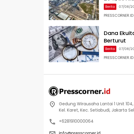
Berita
07/08/2
PRESSCORNER.ID 
Dana Ekuit
Berturut
Berita
07/08/2
PRESSCORNER.ID
Gedung Wirausaha Lantai 1 Unit 104,
Kel. Karet, Kec. Setiabudi, Jakarta S
+6281910000064
info@presscorner.id