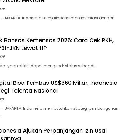
u 70.000 Hektare
026
– JAKARTA. Indonesia menjalin kemitraan investasi dengan
ek Bansos Kemensos 2026: Cara Cek PKH,
PBI-JKN Lewat HP
026
– Masyarakat kini dapat mengecek status sebagai…
ital Bisa Tembus US$360 Miliar, Indonesia
tegi Talenta Nasional
026
 – JAKARTA. Indonesia membutuhkan strategi pembangunan
l…
ndonesia Ajukan Perpanjangan Izin Usai
lasannya