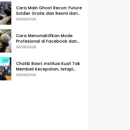
Cara Main Ghost Recon: Future
Soldier Gratis dan Resmi dari
Ubisoft
08/08/2026
Cara Menonaktifkan Mode
Profesional di Facebook dan
Risikonya
08/08/2026
Chatib Basri: Institusi Kuat Tak
Membeli Kecepatan, tetapi
Ketahanan Ekonomi
08/08/2026