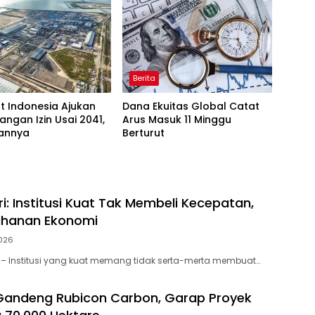
Berita
t Indonesia Ajukan
Dana Ekuitas Global Catat
angan Izin Usai 2041,
Arus Masuk 11 Minggu
sannya
Berturut
i: Institusi Kuat Tak Membeli Kecepatan,
ahanan Ekonomi
026
– Institusi yang kuat memang tidak serta-merta membuat…
Gandeng Rubicon Carbon, Garap Proyek