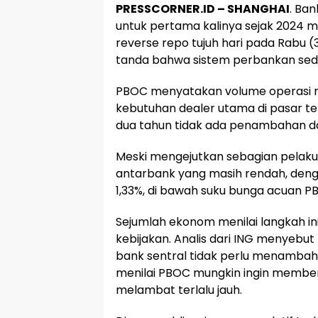
PRESSCORNER.ID –
SHANGHAI
. Ban
untuk pertama kalinya sejak 2024 men
reverse repo tujuh hari pada Rabu (
tanda bahwa sistem perbankan sedan
PBOC menyatakan volume operasi r
kebutuhan dealer utama di pasar te
dua tahun tidak ada penambahan dan
Meski mengejutkan sebagian pelaku pa
antarbank yang masih rendah, dengan
1,33%, di bawah suku bunga acuan P
Sejumlah ekonom menilai langkah ini
kebijakan. Analis dari ING menyebut 
bank sentral tidak perlu menambah 
menilai PBOC mungkin ingin memberi
melambat terlalu jauh.