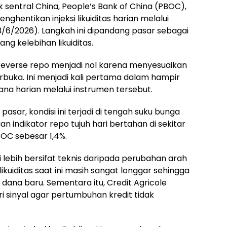
k sentral China, People’s Bank of China (PBOC),
ghentikan injeksi likuiditas harian melalui
3/6/2026). Langkah ini dipandang pasar sebagai
g kelebihan likuiditas.
everse repo menjadi nol karena menyesuaikan
rbuka. Ini menjadi kali pertama dalam hampir
a harian melalui instrumen tersebut.
sar, kondisi ini terjadi di tengah suku bunga
 indikator repo tujuh hari bertahan di sekitar
BOC sebesar 1,4%.
 lebih bersifat teknis daripada perubahan arah
likuiditas saat ini masih sangat longgar sehingga
dana baru. Sementara itu, Credit Agricole
 sinyal agar pertumbuhan kredit tidak