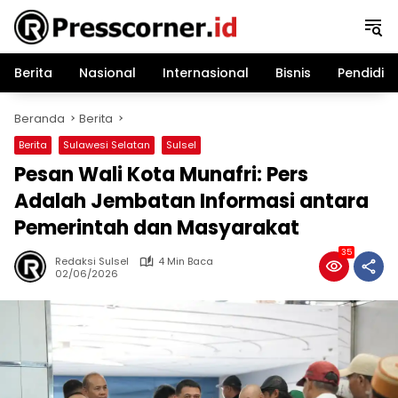
Langsung
ke
konten
Berita
Nasional
Internasional
Bisnis
Pendidik
Beranda
Berita
Berita
Sulawesi Selatan
Sulsel
Pesan Wali Kota Munafri: Pers
Adalah Jembatan Informasi antara
Pemerintah dan Masyarakat
35
Redaksi Sulsel
4 Min Baca
02/06/2026