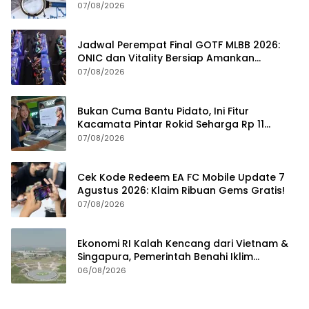
07/08/2026
Jadwal Perempat Final GOTF MLBB 2026:
ONIC dan Vitality Bersiap Amankan
Semifinal
07/08/2026
Bukan Cuma Bantu Pidato, Ini Fitur
Kacamata Pintar Rokid Seharga Rp 11
Jutaan
07/08/2026
Cek Kode Redeem EA FC Mobile Update 7
Agustus 2026: Klaim Ribuan Gems Gratis!
07/08/2026
Ekonomi RI Kalah Kencang dari Vietnam &
Singapura, Pemerintah Benahi Iklim
Investasi
06/08/2026