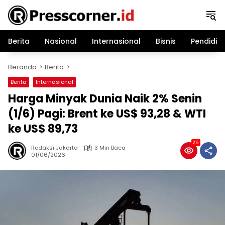
Langsung
ke
konten
Berita
Nasional
Internasional
Bisnis
Pendidik
Beranda
Berita
Berita
Internasional
Harga Minyak Dunia Naik 2% Senin
(1/6) Pagi: Brent ke US$ 93,28 & WTI
ke US$ 89,73
29
Redaksi Jakarta
3 Min Baca
01/06/2026