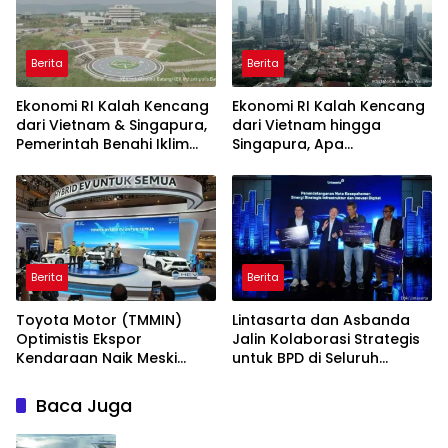
Berita
Berita
Ekonomi RI Kalah Kencang
Ekonomi RI Kalah Kencang
dari Vietnam & Singapura,
dari Vietnam hingga
Pemerintah Benahi Iklim
Singapura, Apa
Investasi
Penyebabnya?
Berita
Berita
Toyota Motor (TMMIN)
Lintasarta dan Asbanda
Optimistis Ekspor
Jalin Kolaborasi Strategis
Kendaraan Naik Meski
untuk BPD di Seluruh
Dibayangi Geopolitik
Indonesia
Baca Juga