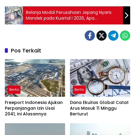
Belanja Modal Perusahaan Jepang Nyaris
Mandek pada Kuartal I 2026, Apa
Penyebabnya?
Pos Terkait
Berita
Berita
Freeport Indonesia Ajukan
Dana Ekuitas Global Catat
Perpanjangan Izin Usai
Arus Masuk 11 Minggu
2041, Ini Alasannya
Berturut