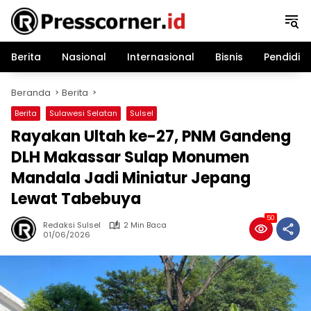
Langsung
ke
konten
Berita
Nasional
Internasional
Bisnis
Pendidik
Beranda
Berita
Berita
Sulawesi Selatan
Sulsel
Rayakan Ultah ke-27, PNM Gandeng
DLH Makassar Sulap Monumen
Mandala Jadi Miniatur Jepang
Lewat Tabebuya
50
Redaksi Sulsel
2 Min Baca
01/06/2026