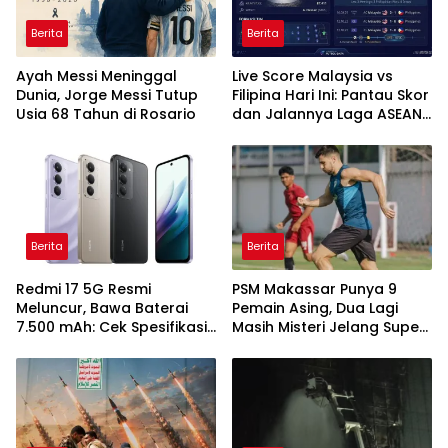
Berita
Berita
Ayah Messi Meninggal
Live Score Malaysia vs
Dunia, Jorge Messi Tutup
Filipina Hari Ini: Pantau Skor
Usia 68 Tahun di Rosario
dan Jalannya Laga ASEAN
Cup 2026
Berita
Berita
Redmi 17 5G Resmi
PSM Makassar Punya 9
Meluncur, Bawa Baterai
Pemain Asing, Dua Lagi
7.500 mAh: Cek Spesifikasi
Masih Misteri Jelang Super
dan Harganya
League 2026/2027