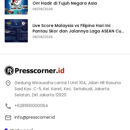
On! Hadir di Tujuh Negara Asia
08/08/2026
Live Score Malaysia vs Filipina Hari Ini:
Pantau Skor dan Jalannya Laga ASEAN Cup
2026
08/08/2026
Gedung Wirausaha Lantai 1 Unit 104, Jalan HR Rasuna
Said Kav. C-5, Kel. Karet, Kec. Setiabudi, Jakarta
Selatan, DKI Jakarta 12920
+6281910000064
info@presscorner.id