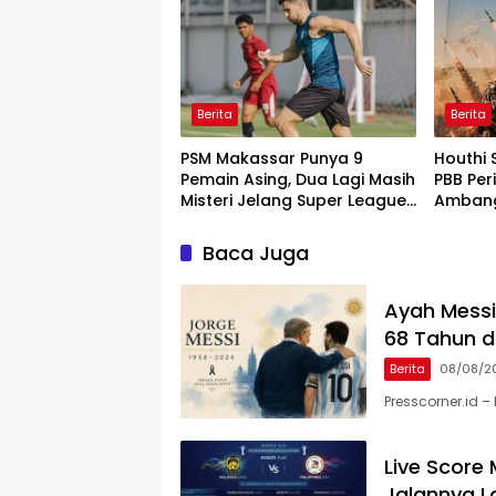
Berita
Berita
PSM Makassar Punya 9
Houthi 
Pemain Asing, Dua Lagi Masih
PBB Per
Misteri Jelang Super League
Ambang 
2026/2027
Baca Juga
Ayah Messi
68 Tahun d
Berita
08/08/2
Presscorner.id –
Live Score 
Jalannya 