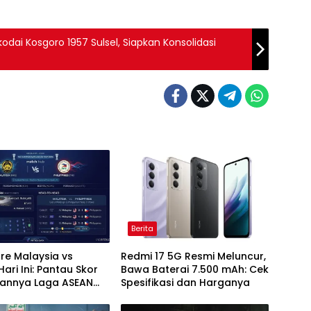
odai Kosgoro 1957 Sulsel, Siapkan Konsolidasi
Berita
ore Malaysia vs
Redmi 17 5G Resmi Meluncur,
 Hari Ini: Pantau Skor
Bawa Baterai 7.500 mAh: Cek
lannya Laga ASEAN
Spesifikasi dan Harganya
26