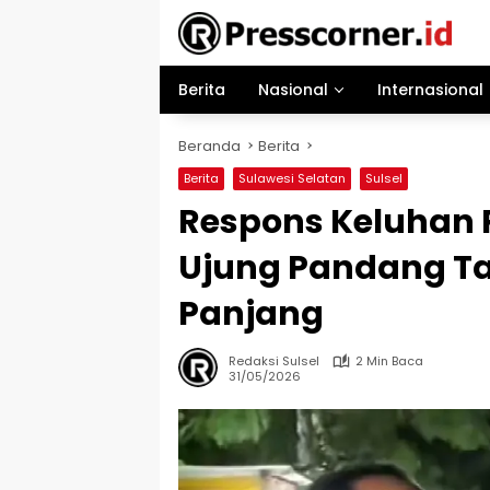
Langsung
ke
konten
Berita
Nasional
Internasional
Beranda
Berita
Berita
Sulawesi Selatan
Sulsel
Respons Keluhan
Ujung Pandang Ta
Panjang
Redaksi Sulsel
2 Min Baca
31/05/2026