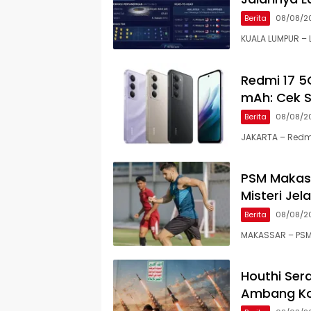
Berita
08/08/2
KUALA LUMPUR – L
Redmi 17 5
mAh: Cek S
Berita
08/08/2
JAKARTA – Redmi
PSM Makass
Misteri Je
Berita
08/08/2
MAKASSAR – PSM
Houthi Ser
Ambang Kon