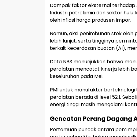
Dampak faktor eksternal terhadap s
Industri petrokimia dan sektor hulu
oleh inflasi harga produsen impor.
Namun, aksi penimbunan stok oleh 
lebih lanjut, serta tingginya permi
terkait kecerdasan buatan (AI), m
Data NBS menunjukkan bahwa manufa
peralatan mencatat kinerja lebih b
keseluruhan pada Mei.
PMI untuk manufaktur berteknologi 
peralatan berada di level 52,1. Seba
energi tinggi masih mengalami kontr
Gencatan Perang Dagang A
Pertemuan puncak antara pemimpin 
pertengahan Mei belum menghasilk