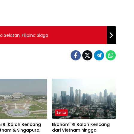
a Selatan, Filipina Siaga
Berita
i RI Kalah Kencang
Ekonomi RI Kalah Kencang
etnam & Singapura,
dari Vietnam hingga