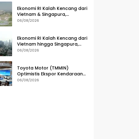
Ekonomi RI Kalah Kencang dari
Vietnam & Singapura,
Pemerintah Benahi Iklim
06/08/2026
Investasi
Ekonomi RI Kalah Kencang dari
Vietnam hingga Singapura,
Apa Penyebabnya?
06/08/2026
Toyota Motor (TMMIN)
Optimistis Ekspor Kendaraan
Naik Meski Dibayangi
06/08/2026
Geopolitik