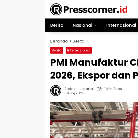
Langsung
ke
konten
Berita
Nasional
Internasional
Beranda
Berita
Berita
Internasional
PMI Manufaktur C
2026, Ekspor dan
Redaksi Jakarta
4 Min Baca
31/05/2026