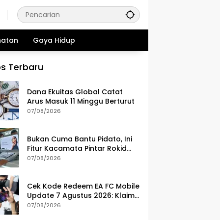
hatan
Gaya Hidup
s Terbaru
Dana Ekuitas Global Catat
Arus Masuk 11 Minggu Berturut
07/08/2026
Bukan Cuma Bantu Pidato, Ini
Fitur Kacamata Pintar Rokid
Seharga Rp 11 Jutaan
07/08/2026
Cek Kode Redeem EA FC Mobile
Update 7 Agustus 2026: Klaim
Ribuan Gems Gratis!
07/08/2026