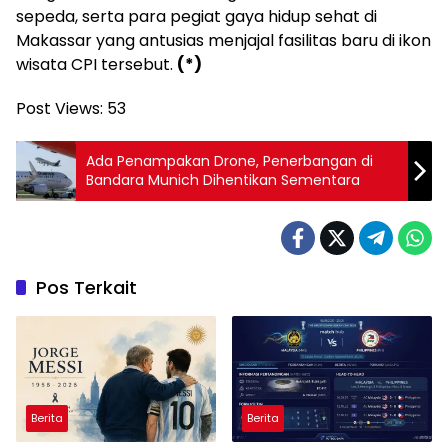
sepeda, serta para pegiat gaya hidup sehat di
Makassar yang antusias menjajal fasilitas baru di ikon
wisata CPI tersebut.
(*)
Post Views:
53
Ada Penampakan Drone, Penerbangan di
Bandara Munich Dihentikan Sementara
Pos Terkait
Berita
Berita