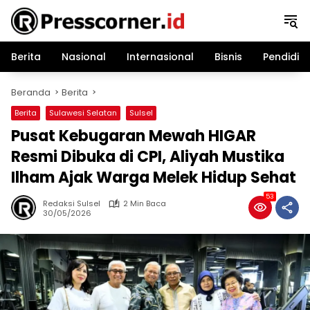
Langsung
ke
konten
Berita
Nasional
Internasional
Bisnis
Pendidik
Beranda
Berita
Berita
Sulawesi Selatan
Sulsel
Pusat Kebugaran Mewah HIGAR
Resmi Dibuka di CPI, Aliyah Mustika
Ilham Ajak Warga Melek Hidup Sehat
53
Redaksi Sulsel
2 Min Baca
30/05/2026