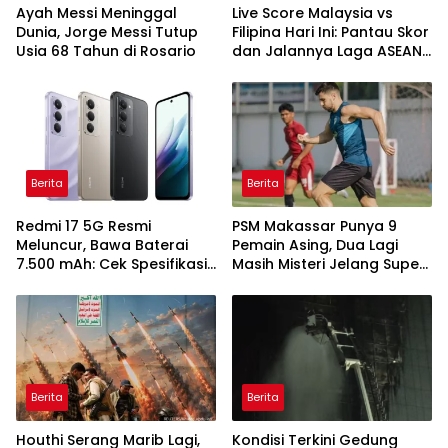
Ayah Messi Meninggal
Live Score Malaysia vs
Dunia, Jorge Messi Tutup
Filipina Hari Ini: Pantau Skor
Usia 68 Tahun di Rosario
dan Jalannya Laga ASEAN
Cup 2026
Berita
Berita
Redmi 17 5G Resmi
PSM Makassar Punya 9
Meluncur, Bawa Baterai
Pemain Asing, Dua Lagi
7.500 mAh: Cek Spesifikasi
Masih Misteri Jelang Super
dan Harganya
League 2026/2027
Berita
Berita
Houthi Serang Marib Lagi,
Kondisi Terkini Gedung