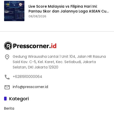
Live Score Malaysia vs Filipina Hari Ini:
Pantau Skor dan Jalannya Laga ASEAN Cup
2026
08/08/2026
Gedung Wirausaha Lantai 1 Unit 104, Jalan HR Rasuna
Said Kav. C-5, Kel. Karet, Kec. Setiabudi, Jakarta
Selatan, DKI Jakarta 12920
+6281910000064
info@presscorner.id
Kategori
Berita