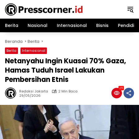
Langsung
ke
konten
Berita
Nasional
Internasional
Bisnis
Pendidik
Beranda
Berita
Berita
Internasional
Netanyahu Ingin Kuasai 70% Gaza,
Hamas Tuduh Israel Lakukan
Pembersihan Etnis
25
Redaksi Jakarta
2 Min Baca
29/05/2026