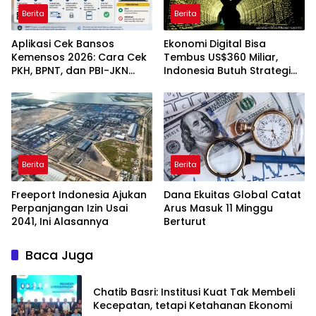
Berita
Berita
Aplikasi Cek Bansos
Ekonomi Digital Bisa
Kemensos 2026: Cara Cek
Tembus US$360 Miliar,
PKH, BPNT, dan PBI-JKN
Indonesia Butuh Strategi
Lewat HP
Talenta Nasional
Berita
Berita
Freeport Indonesia Ajukan
Dana Ekuitas Global Catat
Perpanjangan Izin Usai
Arus Masuk 11 Minggu
2041, Ini Alasannya
Berturut
Baca Juga
Chatib Basri: Institusi Kuat Tak Membeli
Kecepatan, tetapi Ketahanan Ekonomi