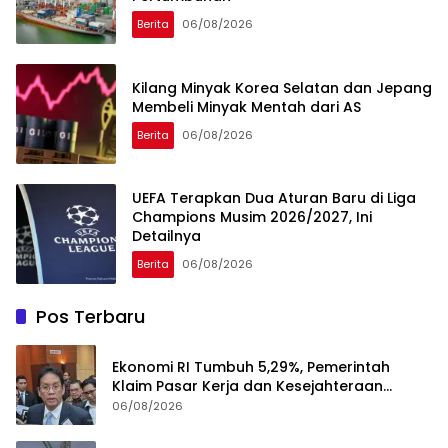
Berita
06/08/2026
Kilang Minyak Korea Selatan dan Jepang
Membeli Minyak Mentah dari AS
Berita
06/08/2026
UEFA Terapkan Dua Aturan Baru di Liga
Champions Musim 2026/2027, Ini
Detailnya
Berita
06/08/2026
Pos Terbaru
Ekonomi RI Tumbuh 5,29%, Pemerintah
Klaim Pasar Kerja dan Kesejahteraan
Membaik
06/08/2026