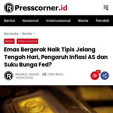
Langsung
ke
konten
Berita
Nasional
Internasional
Bisnis
Pendidik
Beranda
Berita
Berita
Internasional
Emas Bergerak Naik Tipis Jelang
Tengah Hari, Pengaruh Inflasi AS dan
Suku Bunga Fed?
30
Redaksi Jakarta
2 Min Baca
29/05/2026