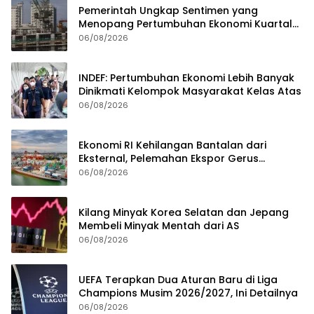
Pemerintah Ungkap Sentimen yang
Menopang Pertumbuhan Ekonomi Kuartal
II-2026
06/08/2026
INDEF: Pertumbuhan Ekonomi Lebih Banyak
Dinikmati Kelompok Masyarakat Kelas Atas
06/08/2026
Ekonomi RI Kehilangan Bantalan dari
Eksternal, Pelemahan Ekspor Gerus
Pertumbuhan
06/08/2026
Kilang Minyak Korea Selatan dan Jepang
Membeli Minyak Mentah dari AS
06/08/2026
UEFA Terapkan Dua Aturan Baru di Liga
Champions Musim 2026/2027, Ini Detailnya
06/08/2026