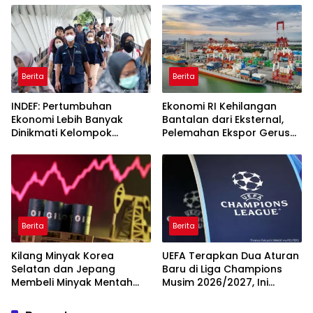
Berita
Berita
INDEF: Pertumbuhan
Ekonomi RI Kehilangan
Ekonomi Lebih Banyak
Bantalan dari Eksternal,
Dinikmati Kelompok
Pelemahan Ekspor Gerus
Masyarakat Kelas Atas
Pertumbuhan
Berita
Berita
Kilang Minyak Korea
UEFA Terapkan Dua Aturan
Selatan dan Jepang
Baru di Liga Champions
Membeli Minyak Mentah
Musim 2026/2027, Ini
dari AS
Detailnya