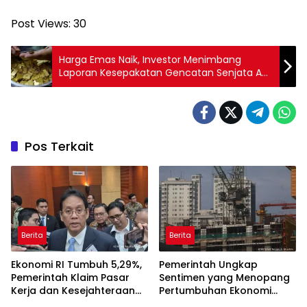
Post Views:
30
Harga Emas Naik, Investor Menimbang
Laporan Kesepakatan Gencatan Senjata AS-
Iran
Pos Terkait
Berita
Berita
Ekonomi RI Tumbuh 5,29%,
Pemerintah Ungkap
Pemerintah Klaim Pasar
Sentimen yang Menopang
Kerja dan Kesejahteraan
Pertumbuhan Ekonomi
Membaik
Kuartal II-2026