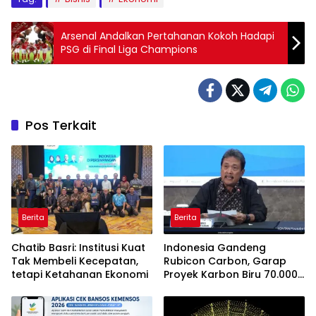
Arsenal Andalkan Pertahanan Kokoh Hadapi
PSG di Final Liga Champions
Pos Terkait
Berita
Berita
Chatib Basri: Institusi Kuat
Indonesia Gandeng
Tak Membeli Kecepatan,
Rubicon Carbon, Garap
tetapi Ketahanan Ekonomi
Proyek Karbon Biru 70.000
Hektare