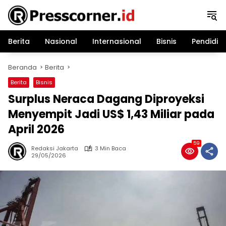
Langsung
ke
konten
Berita
Nasional
Internasional
Bisnis
Pendidik
Beranda
Berita
Berita
Bisnis
Surplus Neraca Dagang Diproyeksi
Menyempit Jadi US$ 1,43 Miliar pada
April 2026
59
Redaksi Jakarta
3 Min Baca
29/05/2026