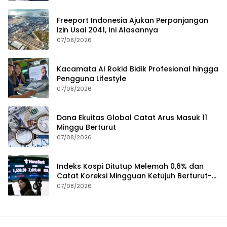
Freeport Indonesia Ajukan Perpanjangan
Izin Usai 2041, Ini Alasannya
07/08/2026
Kacamata AI Rokid Bidik Profesional hingga
Pengguna Lifestyle
07/08/2026
Dana Ekuitas Global Catat Arus Masuk 11
Minggu Berturut
07/08/2026
Indeks Kospi Ditutup Melemah 0,6% dan
Catat Koreksi Mingguan Ketujuh Berturut-
turut
07/08/2026