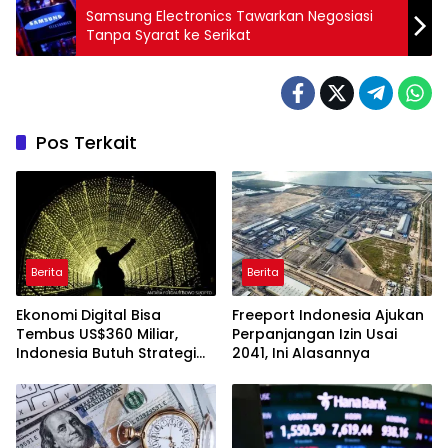
Samsung Electronics Tawarkan Negosiasi
Tanpa Syarat ke Serikat
Pos Terkait
Berita
Berita
Ekonomi Digital Bisa
Freeport Indonesia Ajukan
Tembus US$360 Miliar,
Perpanjangan Izin Usai
Indonesia Butuh Strategi
2041, Ini Alasannya
Talenta Nasional