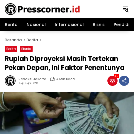
Langsung
ke
konten
Berita
Nasional
Internasional
Bisnis
Pendidik
Beranda
Berita
Berita
Bisnis
Rupiah Diproyeksi Masih Tertekan
Pekan Depan, Ini Faktor Penentunya
49
Redaksi Jakarta
4 Min Baca
15/05/2026