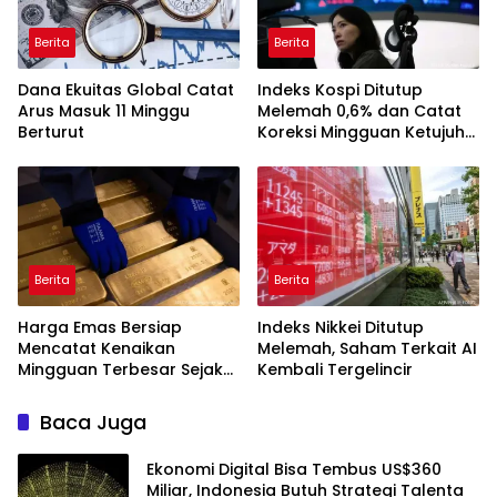
Berita
Berita
Dana Ekuitas Global Catat
Indeks Kospi Ditutup
Arus Masuk 11 Minggu
Melemah 0,6% dan Catat
Berturut
Koreksi Mingguan Ketujuh
Berturut-turut
Berita
Berita
Harga Emas Bersiap
Indeks Nikkei Ditutup
Mencatat Kenaikan
Melemah, Saham Terkait AI
Mingguan Terbesar Sejak
Kembali Tergelincir
Januari
Baca Juga
Ekonomi Digital Bisa Tembus US$360
Miliar, Indonesia Butuh Strategi Talenta